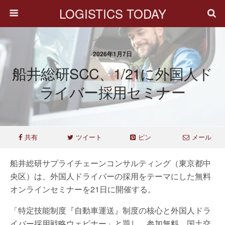
LOGISTICS TODAY
2026年1月7日
船井総研SCC、1/21に外国人ド
ライバー採用セミナー
共有
ツイート
ピン
メール
船井総研サプライチェーンコンサルティング（東京都中
央区）は、外国人ドライバーの採用をテーマにした無料
オンラインセミナーを21日に開催する。
「特定技能制度『自動車運送』制度の核心と外国人ドラ
イバー採用戦略ウェビナー」と題し、参加無料。国土交