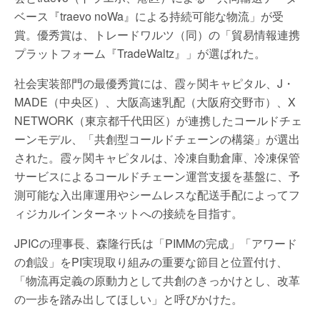
ベース『traevo noWa』による持続可能な物流」が受
賞。優秀賞は、トレードワルツ（同）の「貿易情報連携
プラットフォーム『TradeWaltz』」が選ばれた。
社会実装部門の最優秀賞には、霞ヶ関キャピタル、J・
MADE（中央区）、大阪高速乳配（大阪府交野市）、X
NETWORK（東京都千代田区）が連携したコールドチェ
ーンモデル、「共創型コールドチェーンの構築」が選出
された。霞ヶ関キャピタルは、冷凍自動倉庫、冷凍保管
サービスによるコールドチェーン運営支援を基盤に、予
測可能な入出庫運用やシームレスな配送手配によってフ
ィジカルインターネットへの接続を目指す。
JPICの理事長、森隆行氏は「PIMMの完成」「アワード
の創設」をPI実現取り組みの重要な節目と位置付け、
「物流再定義の原動力として共創のきっかけとし、改革
の一歩を踏み出してほしい」と呼びかけた。