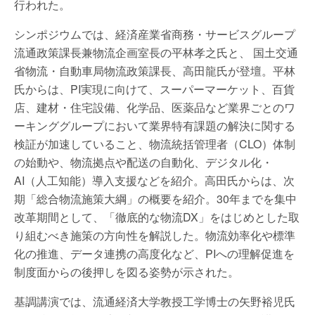
行われた。
シンポジウムでは、経済産業省商務・サービスグループ
流通政策課長兼物流企画室長の平林孝之氏と、 国土交通
省物流・自動車局物流政策課長、高田龍氏が登壇。平林
氏からは、PI実現に向けて、スーパーマーケット、百貨
店、建材・住宅設備、化学品、医薬品など業界ごとのワ
ーキンググループにおいて業界特有課題の解決に関する
検証が加速していること、物流統括管理者（CLO）体制
の始動や、物流拠点や配送の自動化、デジタル化・
AI（人工知能）導入支援などを紹介。高田氏からは、次
期「総合物流施策大綱」の概要を紹介。30年までを集中
改革期間として、「徹底的な物流DX」をはじめとした取
り組むべき施策の方向性を解説した。物流効率化や標準
化の推進、データ連携の高度化など、PIへの理解促進を
制度面からの後押しを図る姿勢が示された。
基調講演では、流通経済大学教授工学博士の矢野裕児氏