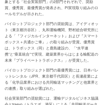
象とする「社会実装部門」の2部門それぞれで、奨励
賞、優秀賞、最優秀賞が発表され、PI実現取り組みのロ
ールモデルが示された。
パイロットプロジェクト部門の奨励賞は、アイディオッ
ト（東京都渋谷区）、丸和運輸機関、野村総合研究所に
よる「『フィジカルインターネット』および『スマート
ボックス＋共通かご車』」の取り組みが受賞。優秀賞
は、トラボックス（同）と鹿島建設の、「“水平連
携”と“垂直統合”で実現、建築業界からはじまる輸配送の
未来『プライベートトラボックス』」が受賞した。
パイロットプロジェクト部門の最優秀賞には、日本パレ
ットレンタル（JPR、東京都千代田区）と長瀬産業によ
る「化学品業界における共同輸送マッチングと他業界と
の連携」取り組みが選ばれた。
社会実装部門の奨励賞には、運輸デジタルビジネス協議
会とtraevo（トラエボ、港区）による「共同輸送データ