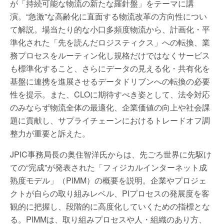
が「持続可能な物流の新たな羅針盤」をテーマに講
演。“急激”な高齢化に直面する物流改革の方向性につい
て解説。場当たり的な小口多頻度物流から、計画化・平
準化された「先を読んだロジスティクス」への転換、業
務プロセスをルーティン化し規格だけではなくサービス
も標準化すること、さらにデータの見える化・共有化を
基盤に連携を進展させるデータドリブンへの転換の必要
性を提示。また、CLOに期待すべき姿として、法令対応
のみならず物流全体の最適化、企業価値の向上や社会課
題に貢献し、サプライチェーンにおけるトレードオフ調
整力が重要と訴えた。
JPIC事務局長の奥住智洋氏からは、先ごろ世界に先駆け
ての“完成”が発表された「フィジカルインターネット成
熟度モデル」（PIMM）の概要を説明。企業やプロジェ
クトが自らの取り組みレベル、PIプロセスの発展度を客
観的に把握し、段階的に高度化していくための指標とな
る。PIMMは、取り組みプロセスや人・組織のあり方、