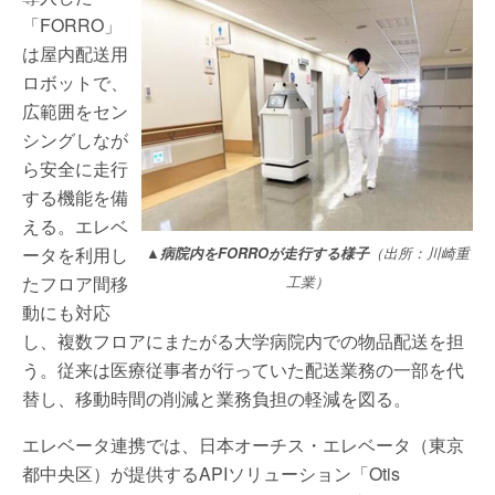
「FORRO」
は屋内配送用
ロボットで、
広範囲をセン
シングしなが
ら安全に走行
する機能を備
える。エレベ
ータを利用し
▲病院内をFORROが走行する様子
（出所：川崎重
たフロア間移
工業）
動にも対応
し、複数フロアにまたがる大学病院内での物品配送を担
う。従来は医療従事者が行っていた配送業務の一部を代
替し、移動時間の削減と業務負担の軽減を図る。
エレベータ連携では、日本オーチス・エレベータ（東京
都中央区）が提供するAPIソリューション「Otis