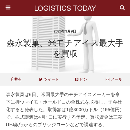
LOGISTICS TODAY
2026年3月9日
森永製菓、米モチアイス最大手
を買収
共有
ツイート
ピン
メール
森永製菓は6日、米国最大手のモチアイスメーカーを傘
下に持つマイモ・ホールドコの全株式を取得し、子会社
化すると発表した。取得額は1億3000万ドル（195億円）
で、株式譲渡は4月1日に実行する予定。買収資金は三菱
UFJ銀行からのブリッジローンなどで調達する。