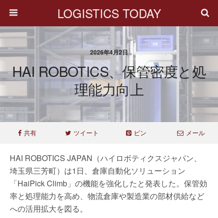
LOGISTICS TODAY
2026年4月2日
HAI ROBOTICS、保管密度と処
理能力向上
共有
ツイート
ピン
メール
HAI ROBOTICS JAPAN（ハイロボティクスジャパン、
埼玉県三芳町）は1日、倉庫自動化ソリューション
「HaiPick Climb」の機能を強化したと発表した。保管効
率と処理能力を高め、物流倉庫や製造業の部材供給など
への活用拡大を図る。