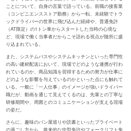
ことについて、自身の言葉で語っている。前職の接客業
（コンビニエンスストア勤務）から一転、未経験でトラ
ックドライバーの世界に飛び込んだ経緯や、普通免許
（AT限定）の1トン車からスタートした当時の心境な
ど、現場で働く当事者だからこそ語れる視点が随所に盛
り込まれている。
また、システムバスやシステムキッチンといった専門性
の高い建材配送において、現場でどのような連携が行わ
れているのか、商品知識を習得するための努力が仕事に
どのような影響を与えているのかといった点にも触れて
いる。一般に「一人仕事」のイメージが強いドライバー
職だが、動画を通じて見えてくるのは、先輩との丁寧な
研修期間や、周囲とのコミュニケーションが支える現場
の姿だ。
さらに、趣味のパン屋巡りや読書といったプライベート
の過ごし方から、将来的な中型免許やフォークリフト免