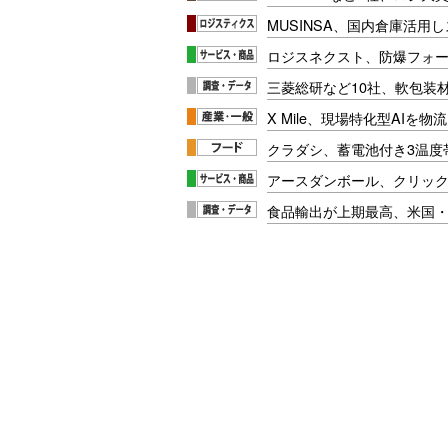
MUSINSA、国内倉庫活用
ロジスネクスト、防爆フォ
三菱総研など10社、軟包装
X Mile、現場特化型AIを
クラダシ、蓄電池付き3温度
アースダンボール、クリッ
食品輸出が上期最高、米国