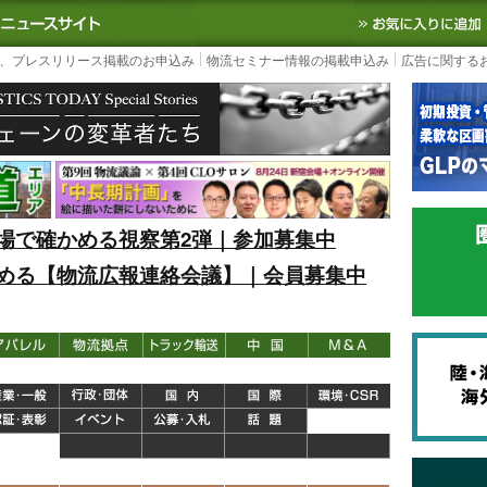
S TODAY｜国内最大の物流ニュースサイト
3PL, SCMなど国内外の最新の物流
、プレスリリース掲載のお申込み
物流セミナー情報の掲載申込み
広告に関する
場で確かめる視察第2弾｜参加募集中
める【物流広報連絡会議】｜会員募集中