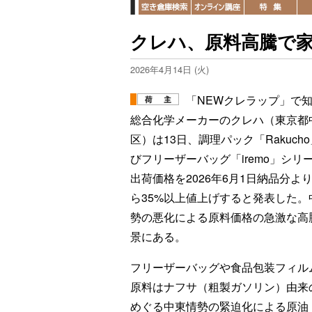
クレハ、原料高騰で家
2026年4月14日 (火)
「NEWクレラップ」で
総合化学メーカーのクレハ（東京都
区）は13日、調理パック「Rakuch
びフリーザーバッグ「iremo」シリ
出荷価格を2026年6月1日納品分より
ら35%以上値上げすると発表した。
勢の悪化による原料価格の急激な高
景にある。
フリーザーバッグや食品包装フィル
原料はナフサ（粗製ガソリン）由来
めぐる中東情勢の緊迫化による原油