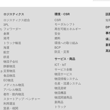
ロジスティクス
環境・CSR
話
ロジスティクス総合
CSR
短
モーダルシフト
3PL
D
フォワーダー
再生可能エネルギー
の
事
倉庫
安全
港湾
燃料
値
トラック輸送
環境への取り組み
新
海運
BCP
高
防災・災害
航空
鉄道
サービス・商品
物流子会社
ICT・IoT
静脈物流
サービス全般
災害物流
ンネ
物流サービス
食品物流
物流情報システム
EC物流
生産・流通システム
メディカル物流
物流資材
アパレル物流
物流機器
都市・館内物流
物流関連商品
スタートアップ･ベンチャー
新商品
利用運送
トラック
貿易・税関