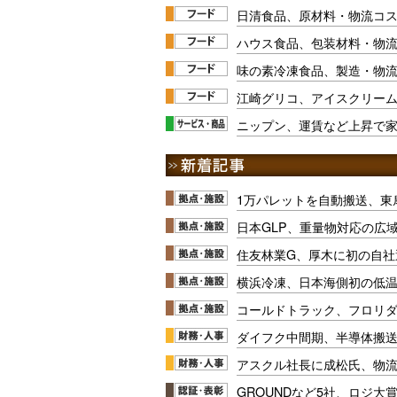
日清食品、原材料・物流コス
ハウス食品、包装材料・物
味の素冷凍食品、製造・物流
江崎グリコ、アイスクリーム製品
ニップン、運賃など上昇で
1万パレットを自動搬送、東
日本GLP、重量物対応の広
住友林業G、厚木に初の自社
横浜冷凍、日本海側初の低
コールドトラック、フロリ
ダイフク中間期、半導体搬
アスクル社長に成松氏、物
GROUNDなど5社、ロジ大