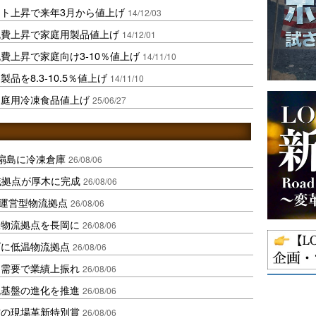
ト上昇で来年3月から値上げ
14/12/03
流費上昇で家庭用製品値上げ
14/12/01
費上昇で家庭向け3-10％値上げ
14/11/10
を8.3-10.5％値上げ
14/11/10
家庭用冷凍食品値上げ
25/06/27
扇島に冷凍倉庫
26/08/06
域拠点が厚木に完成
26/08/06
運営型物流拠点
26/08/06
温物流拠点を長岡に
26/08/06
ダに低温物流拠点
26/08/06
送需要で業績上振れ
26/08/06
流基盤の進化を推進
26/08/06
賞の現場革新特別賞
26/08/06