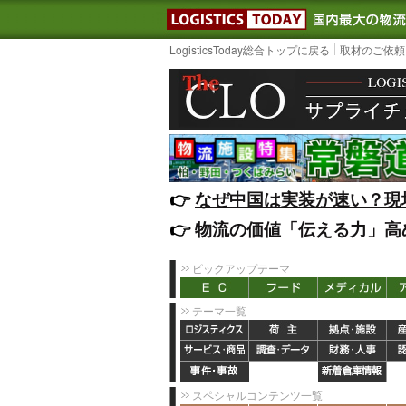
LOGISTIC
LogisticsToday総合トップに戻る
取材のご依頼
👉️
なぜ中国は実装が速い？現
👉️
物流の価値「伝える力」高
ピックアップテーマ
テーマ一覧
スペシャルコンテンツ一覧