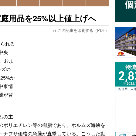
庭用品を25%以上値上げへ
>>
この記事を印刷する（PDF）
知られる
中央
o」およ
ーズの
25%か
中東情
騰が背
ムの主
のポリエチレン等の樹脂であり、ホルムズ海峡を
・ナフサ価格の急騰が直撃している。こうした動