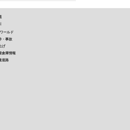
題
報
Pワールド
件・事故
上げ
着倉庫情報
速道路