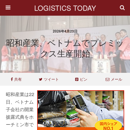
LOGISTICS TODAY
2026年4月23日
昭和産業、ベトナムでプレミッ
クス生産開始
共有
ツイート
ピン
メール
昭和産業は22
日、ベトナム
子会社の開業
披露式典をホ
ーチミン市で