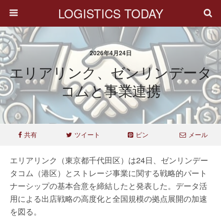
LOGISTICS TODAY
2026年4月24日
エリアリンク、ゼンリンデータ
コムと事業連携
共有
ツイート
ピン
メール
エリアリンク（東京都千代田区）は24日、ゼンリンデー
タコム（港区）とストレージ事業に関する戦略的パート
ナーシップの基本合意を締結したと発表した。データ活
用による出店戦略の高度化と全国規模の拠点展開の加速
を図る。