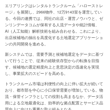
エリアリンクはレンタルトランクルーム「ハローストレ
ージ」を展開し、2966物件、12万9143室を運営してい
る。今回の連携では、同社の出店・運営ノウハウと、ゼ
ンリンデータコムが保有する人流データや統計情報、
AI（人工知能）解析技術を組み合わせる。これにより、
出店候補地の抽出を高度化する土地選定アプリケーショ
ンの共同開発を進める。
新システムでは、需要予測と候補地選定をデータに基づ
いて行うことで、従来の経験依存型からの転換を目指
す。候補地の選定精度向上と意思決定の迅速化を実現
し、事業拡大のスピードを高める。
トランクルーム市場は利便性の向上に伴い拡大が続いて
おり、都市部を中心に小口保管需要が増加している。物
流・保管インフラとしての役割も高まるなか、データ活
用による立地最適化は、効率的な拠点配置とサービス品
質向上に向けた重要な取り組みとなる。