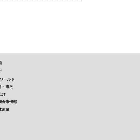
題
報
Pワールド
件・事故
上げ
着倉庫情報
速道路