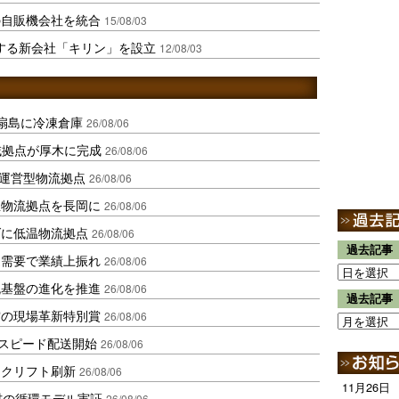
の自販機会社を統合
15/08/03
する新会社「キリン」を設立
12/08/03
扇島に冷凍倉庫
26/08/06
域拠点が厚木に完成
26/08/06
運営型物流拠点
26/08/06
温物流拠点を長岡に
26/08/06
ダに低温物流拠点
26/08/06
過去記事
送需要で業績上振れ
26/08/06
流基盤の進化を推進
26/08/06
過去記事
賞の現場革新特別賞
26/08/06
しスピード配送開始
26/08/06
ークリフト刷新
26/08/06
11月26日
材の循環モデル実証
26/08/06