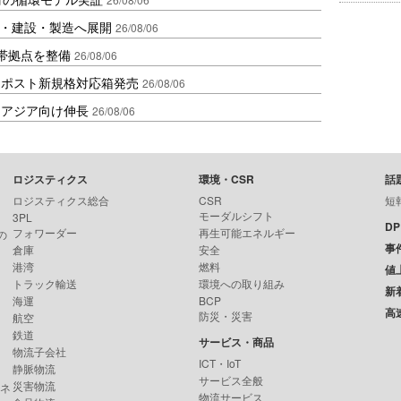
物流・建設・製造へ展開
26/08/06
帯拠点を整備
26/08/06
クポスト新規格対応箱発売
26/08/06
・アジア向け伸長
26/08/06
ロジスティクス
環境・CSR
話
ロジスティクス総合
CSR
短
モーダルシフト
3PL
D
フォワーダー
再生可能エネルギー
の
事
倉庫
安全
港湾
燃料
値
トラック輸送
環境への取り組み
新
海運
BCP
高
防災・災害
航空
鉄道
サービス・商品
物流子会社
ICT・IoT
静脈物流
サービス全般
災害物流
ンネ
物流サービス