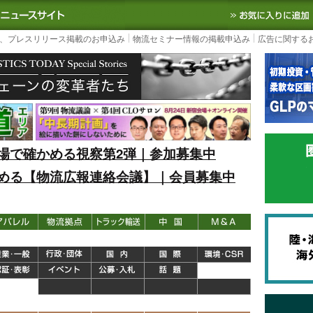
S TODAY｜国内最大の物流ニュースサイト
3PL, SCMなど国内外の最新の物流
、プレスリリース掲載のお申込み
物流セミナー情報の掲載申込み
広告に関する
場で確かめる視察第2弾｜参加募集中
める【物流広報連絡会議】｜会員募集中