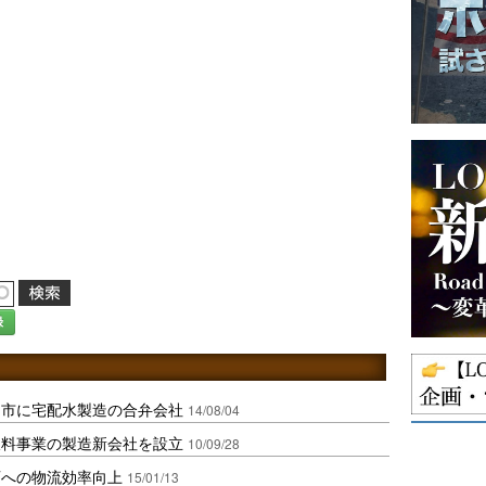
録
田市に宅配水製造の合弁会社
14/08/04
飲料事業の製造新会社を設立
10/09/28
西への物流効率向上
15/01/13