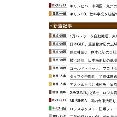
キリンビバ、中四国・九州
キリンHD、飲料事業を統括
1万パレットを自動搬送、東
日本GLP、重量物対応の広
住友林業G、厚木に初の自社
横浜冷凍、日本海側初の低
コールドトラック、フロリ
ダイフク中間期、半導体搬
アスクル社長に成松氏、物
GROUNDなど5社、ロジ大
MUSINSA、国内倉庫活用
ロジスネクスト、防爆フォ
三菱総研など10社、軟包装