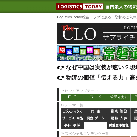
LOGISTIC
LogisticsToday総合トップに戻る
取材のご依頼
👉️
なぜ中国は実装が速い？現
👉️
物流の価値「伝える力」高
ピックアップテーマ
テーマ一覧
スペシャルコンテンツ一覧