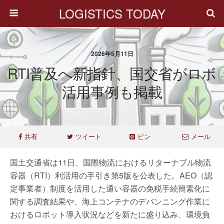
LOGISTICS TODAY
2026年5月11日
RTI普及へ新指針、国交省がロボ
活用事例も掲載
共有
ツイート
ピン
メール
国土交通省は11日、国際物流におけるリターナブル物流
容器（RTI）利活用の手引き第5版を公表した。AEO（認
定事業者）制度を活用した通い容器の免税手続簡素化に
関する調査結果や、海上コンテナのデバンニング作業に
おけるロボット導入状況などを新たに盛り込み、環境負