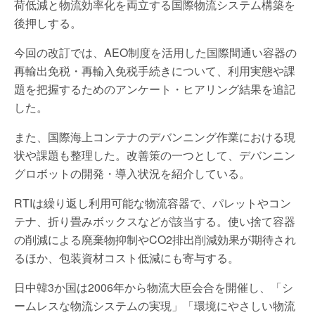
荷低減と物流効率化を両立する国際物流システム構築を
後押しする。
今回の改訂では、AEO制度を活用した国際間通い容器の
再輸出免税・再輸入免税手続きについて、利用実態や課
題を把握するためのアンケート・ヒアリング結果を追記
した。
また、国際海上コンテナのデバンニング作業における現
状や課題も整理した。改善策の一つとして、デバンニン
グロボットの開発・導入状況を紹介している。
RTIは繰り返し利用可能な物流容器で、パレットやコン
テナ、折り畳みボックスなどが該当する。使い捨て容器
の削減による廃棄物抑制やCO2排出削減効果が期待され
るほか、包装資材コスト低減にも寄与する。
日中韓3か国は2006年から物流大臣会合を開催し、「シ
ームレスな物流システムの実現」「環境にやさしい物流