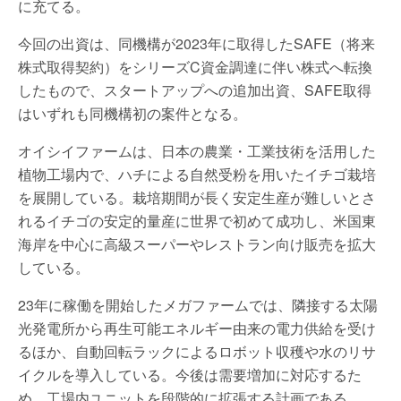
に充てる。
今回の出資は、同機構が2023年に取得したSAFE（将来
株式取得契約）をシリーズC資金調達に伴い株式へ転換
したもので、スタートアップへの追加出資、SAFE取得
はいずれも同機構初の案件となる。
オイシイファームは、日本の農業・工業技術を活用した
植物工場内で、ハチによる自然受粉を用いたイチゴ栽培
を展開している。栽培期間が長く安定生産が難しいとさ
れるイチゴの安定的量産に世界で初めて成功し、米国東
海岸を中心に高級スーパーやレストラン向け販売を拡大
している。
23年に稼働を開始したメガファームでは、隣接する太陽
光発電所から再生可能エネルギー由来の電力供給を受け
るほか、自動回転ラックによるロボット収穫や水のリサ
イクルを導入している。今後は需要増加に対応するた
め、工場内ユニットを段階的に拡張する計画である。