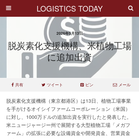
LOGISTICS TODAY
2026年5月13日
脱炭素化支援機構、米植物工場
に追加出資
共有
ツイート
ピン
メール
脱炭素化支援機構（東京都港区）は13日、植物工場事業
を手がけるオイシイファームコーポレーション（米国）
に対し、1000万ドルの追加出資を実行したと発表した。
米ニュージャージー州で展開する大型植物工場「メガフ
ァーム」の拡張に必要な設備資金や開発資金、営業資金