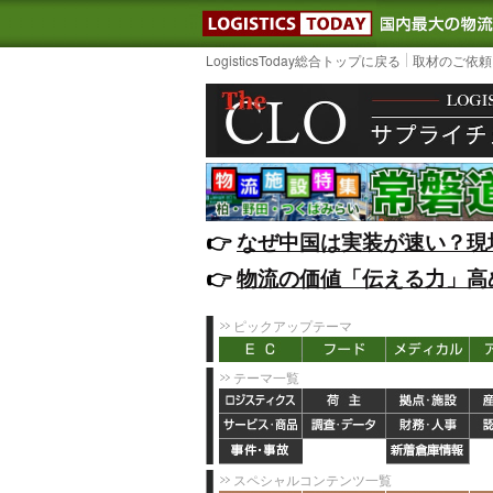
LOGISTIC
LogisticsToday総合トップに戻る
取材のご依頼
👉️
なぜ中国は実装が速い？現
👉️
物流の価値「伝える力」高
ピックアップテーマ
テーマ一覧
スペシャルコンテンツ一覧