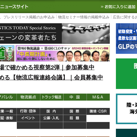
S TODAY｜国内最大の物流ニュースサイト
3PL, SCMなど国内外の最新の物流
、プレスリリース掲載のお申込み
物流セミナー情報の掲載申込み
広告に関する
場で確かめる視察第2弾｜参加募集中
める【物流広報連絡会議】｜会員募集中