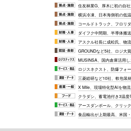
住友林業G、厚木に初の自社
横浜冷凍、日本海側初の低
コールドトラック、フロリ
ダイフク中間期、半導体搬
アスクル社長に成松氏、物
GROUNDなど5社、ロジ大
MUSINSA、国内倉庫活用
ロジスネクスト、防爆フォ
三菱総研など10社、軟包装
X Mile、現場特化型AIを
クラダシ、蓄電池付き3温度
アースダンボール、クリッ
食品輸出が上期最高、米国