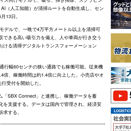
。AI（人工知能）が清掃ルートを自動生成し、セン
月13日。
大型モデルで、一晩で4万平方メートル以上を清掃可
収できる高い吸引力を備え、人や車両が行き交う
おける清掃デジタルトランスフォーメーション
最小通行幅60センチの狭い通路でも稼働可能。従来機
2.4倍、稼働時間は約1.4倍に向上した。小売店やオ
先行受付を開始した。
「SBX Connect」と連携し、稼働データを蓄
化を支援する。データは国内で管理され、経済安
訴求する。