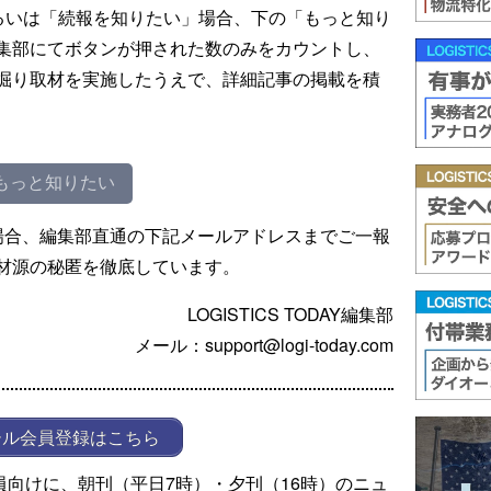
るいは「続報を知りたい」場合、下の「もっと知り
集部にてボタンが押された数のみをカウントし、
掘り取材を実施したうえで、詳細記事の掲載を積
もっと知りたい
場合、編集部直通の下記メールアドレスまでご一報
材源の秘匿を徹底しています。
LOGISTICS TODAY編集部
メール：support@logi-today.com
ール会員登録はこちら
ール会員向けに、朝刊（平日7時）・夕刊（16時）のニュ