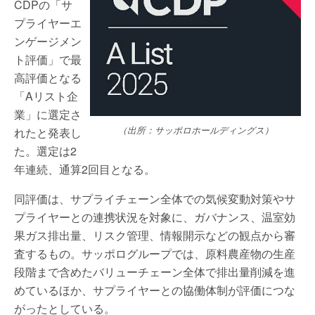
CDPの「サ
プライヤーエ
ンゲージメン
ト評価」で最
高評価となる
「Aリスト企
業」に選定さ
（出所：サッポロホールディングス）
れたと発表し
た。選定は2
年連続、通算2回目となる。
同評価は、サプライチェーン全体での気候変動対策やサ
プライヤーとの連携状況を対象に、ガバナンス、温室効
果ガス排出量、リスク管理、情報開示などの観点から審
査するもの。サッポログループでは、原料農産物の生産
段階まで含めたバリューチェーン全体で排出量削減を進
めているほか、サプライヤーとの協働体制が評価につな
がったとしている。