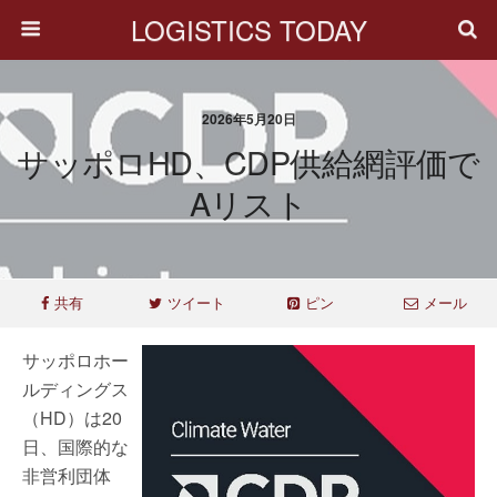
LOGISTICS TODAY
2026年5月20日
サッポロHD、CDP供給網評価で
Aリスト
共有
ツイート
ピン
メール
サッポロホー
ルディングス
（HD）は20
日、国際的な
非営利団体