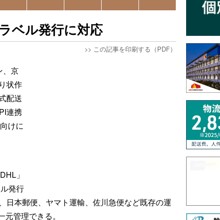
PAKラベル発行に対応
>>
この記事を印刷する（PDF）
ン、京
り状作
公式配送
PI連携
者向けに
 DHL」
ラベル発行
UPS、日本郵便、ヤマト運輸、佐川急便など既存の運
一元管理できる。