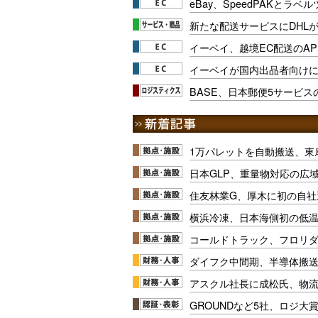
eBay、SpeedPAKとラベ
新たな配送サービスにDHL
イーベイ、越境EC配送のAP
イーベイが国内出品者向け
BASE、日本郵便5サービ
1万パレットを自動搬送、東
日本GLP、重量物対応の広
住友林業G、厚木に初の自社
横浜冷凍、日本海側初の低
コールドトラック、フロリ
ダイフク中間期、半導体搬
アスクル社長に成松氏、物
GROUNDなど5社、ロジ大