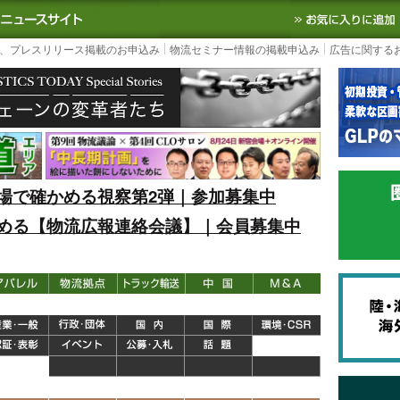
S TODAY｜国内最大の物流ニュースサイト
3PL, SCMなど国内外の最新の物流
、プレスリリース掲載のお申込み
物流セミナー情報の掲載申込み
広告に関する
場で確かめる視察第2弾｜参加募集中
める【物流広報連絡会議】｜会員募集中