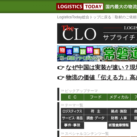
LOGISTIC
LogisticsToday総合トップに戻る
取材のご依頼
👉️
なぜ中国は実装が速い？現
👉️
物流の価値「伝える力」高
ピックアップテーマ
テーマ一覧
スペシャルコンテンツ一覧