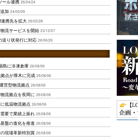
ルツール連携
26/04/24
が追加
24/05/09
I連携先を拡大
26/05/28
に物流サービスを開始
23/12/07
スの送り状発行に対応
26/06/26
扇島に冷凍倉庫
26/08/06
域拠点が厚木に完成
26/08/06
運営型物流拠点
26/08/06
温物流拠点を長岡に
26/08/06
ダに低温物流拠点
26/08/06
送需要で業績上振れ
26/08/06
流基盤の進化を推進
26/08/06
賞の現場革新特別賞
26/08/06