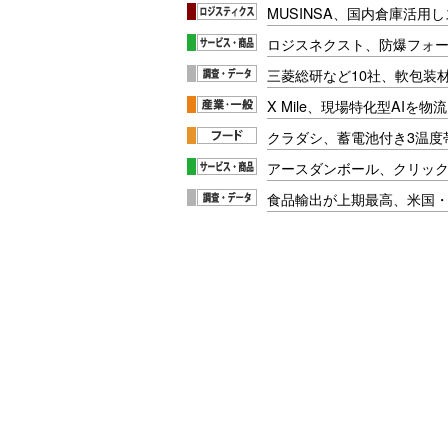
MUSINSA、国内倉庫活用
ロジスネクスト、防爆フォ
三菱総研など10社、軟包装
X Mile、現場特化型AIを
クラダシ、蓄電池付き3温度
アースダンボール、クリッ
食品輸出が上期最高、米国