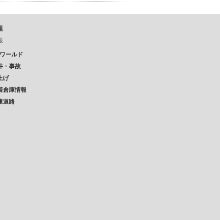
題
報
Pワールド
件・事故
上げ
着倉庫情報
速道路