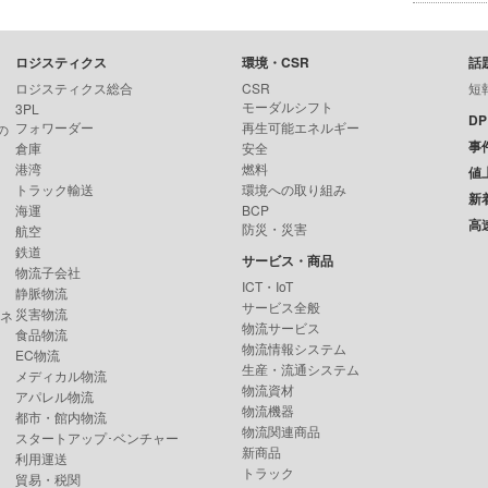
ロジスティクス
環境・CSR
話
ロジスティクス総合
CSR
短
モーダルシフト
3PL
D
フォワーダー
再生可能エネルギー
の
事
倉庫
安全
港湾
燃料
値
トラック輸送
環境への取り組み
新
海運
BCP
高
防災・災害
航空
鉄道
サービス・商品
物流子会社
ICT・IoT
静脈物流
サービス全般
災害物流
ンネ
物流サービス
食品物流
物流情報システム
EC物流
生産・流通システム
メディカル物流
物流資材
アパレル物流
物流機器
都市・館内物流
物流関連商品
スタートアップ･ベンチャー
新商品
利用運送
トラック
貿易・税関