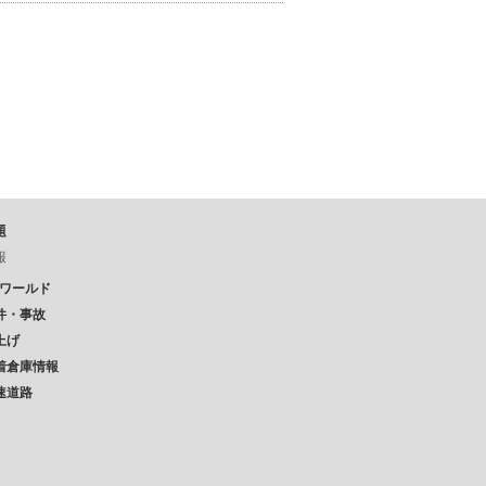
題
報
Pワールド
件・事故
上げ
着倉庫情報
速道路