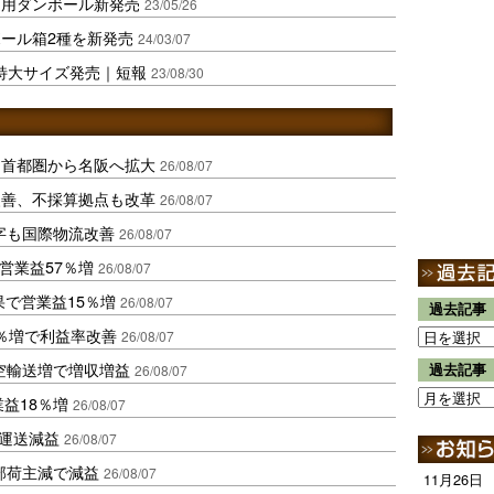
送用ダンボール新発売
23/05/26
ール箱2種を新発売
24/03/07
特大サイズ発売｜短報
23/08/30
、首都圏から名阪へ拡大
26/08/07
に改善、不採算拠点も改革
26/08/07
字も国際物流改善
26/08/07
営業益57％増
26/08/07
果で営業益15％増
26/08/07
過去記事
2％増で利益率改善
26/08/07
空輸送増で増収増益
過去記事
26/08/07
業益18％増
26/08/07
も運送減益
26/08/07
部荷主減で減益
26/08/07
11月26日