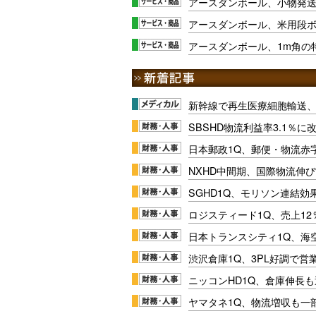
アースダンボール、小物発
アースダンボール、米用段ボ
アースダンボール、1m角の
新幹線で再生医療細胞輸送
SBSHD物流利益率3.1％
日本郵政1Q、郵便・物流赤
NXHD中間期、国際物流伸び
SGHD1Q、モリソン連結効
ロジスティード1Q、売上1
日本トランスシティ1Q、海
渋沢倉庫1Q、3PL好調で営
ニッコンHD1Q、倉庫伸長
ヤマタネ1Q、物流増収も一