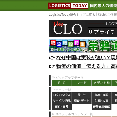
LOGISTIC
LogisticsToday総合トップに戻る
取材のご依頼
👉️
なぜ中国は実装が速い？現
👉️
物流の価値「伝える力」高
ピックアップテーマ
テーマ一覧
スペシャルコンテンツ一覧