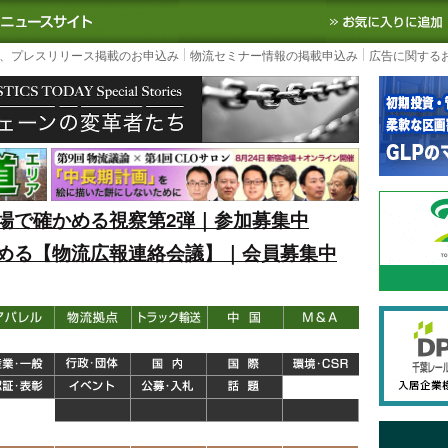
S TODAY｜国内最大の物流ニュースサイト
3PL, SCMなど国内外の最新の物流
、プレスリリース掲載のお申込み
物流セミナー情報の掲載申込み
広告に関する
場で確かめる視察第2弾｜参加募集中
める【物流広報連絡会議】｜会員募集中