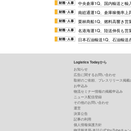
中央倉庫1Q、国内輸送と輸
南総通運1Q、倉庫稼働率上
栗林商船1Q、燃料高響き営
名港海運1Q、陸送伸長も営業
日本石油輸送1Q、石油輸送
Logistics Todayから
お知らせ
広告に関するお問い合わせ
取材のご依頼、プレスリリース掲載
お申込み
物流セミナー情報の掲載申込み
ニュース配信登録
その他のお問い合わせ
運営
決算公告
記事の利用
個人情報保護方針
物流報道局-本誌公式YouTubeチャ