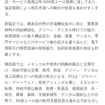
品・サービス貿易は年1000億ユーロ規模に達しており、
協定刷新により相互市場への輸出や投資を進めやすくす
る。
新協定では、農産品分野の市場機会拡大に加え、重要原
材料の供給網強化、グリーン・デジタル移行での協力、
政府調達への参入機会拡大、金融、海運、デジタル、専
門サービスなどのサービス輸出拡大を盛り込んだ。電子
商取引の障壁低減や規制協力、知的財産保護の強化も対
象とする。
物流面では、メキシコを中南米の戦略的拠点と位置付
け、持続可能な交通、港湾、鉄道、グリーン・デジタル
海上回廊などへの投資が焦点となる。EUは「グローバ
ル・ゲートウェイ」投資アジェンダを通じ、エネルギー
転換、持続可能な輸送、医療・医薬品、循環経済、水・
衛生、農業、森林、生物多様性、デジタル接続などの分
野で、50億ユーロ超の欧州支援投資を進める方針を示し