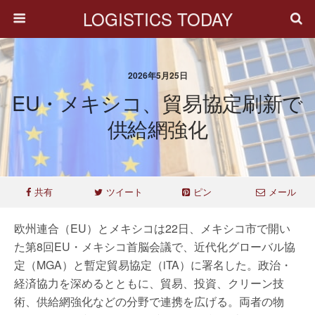
LOGISTICS TODAY
2026年5月25日
EU・メキシコ、貿易協定刷新で
供給網強化
共有
ツイート
ピン
メール
欧州連合（EU）とメキシコは22日、メキシコ市で開い
た第8回EU・メキシコ首脳会議で、近代化グローバル協
定（MGA）と暫定貿易協定（iTA）に署名した。政治・
経済協力を深めるとともに、貿易、投資、クリーン技
術、供給網強化などの分野で連携を広げる。両者の物