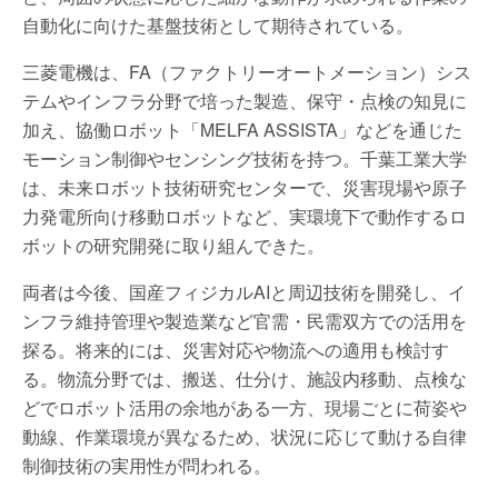
自動化に向けた基盤技術として期待されている。
三菱電機は、FA（ファクトリーオートメーション）シス
テムやインフラ分野で培った製造、保守・点検の知見に
加え、協働ロボット「MELFA ASSISTA」などを通じた
モーション制御やセンシング技術を持つ。千葉工業大学
は、未来ロボット技術研究センターで、災害現場や原子
力発電所向け移動ロボットなど、実環境下で動作するロ
ボットの研究開発に取り組んできた。
両者は今後、国産フィジカルAIと周辺技術を開発し、イ
ンフラ維持管理や製造業など官需・民需双方での活用を
探る。将来的には、災害対応や物流への適用も検討す
る。物流分野では、搬送、仕分け、施設内移動、点検な
どでロボット活用の余地がある一方、現場ごとに荷姿や
動線、作業環境が異なるため、状況に応じて動ける自律
制御技術の実用性が問われる。