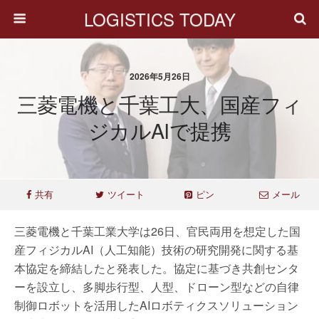
LOGISTICS TODAY
2026年5月26日
三菱電機と千葉工大、国産フィ
ジカルAIで提携
共有
ツイート
ピン
メール
三菱電機と千葉工業大学は26日、官民両用を想定した国
産フィジカルAI（人工知能）技術の研究開発に関する基
本協定を締結したと発表した。協定に基づき共創センタ
ーを設立し、多脚歩行型、人型、ドローン型などの自律
制御ロボットを活用したAIロボティクスソリューション