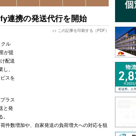
opify連携の発送代行を開始
>>
この記事を印刷する（PDF）
ククル
産が提
向け配送
業し、
ービスを
「プラス
送と発
る。
出荷件数増加や、自家発送の負荷増大への対応を狙