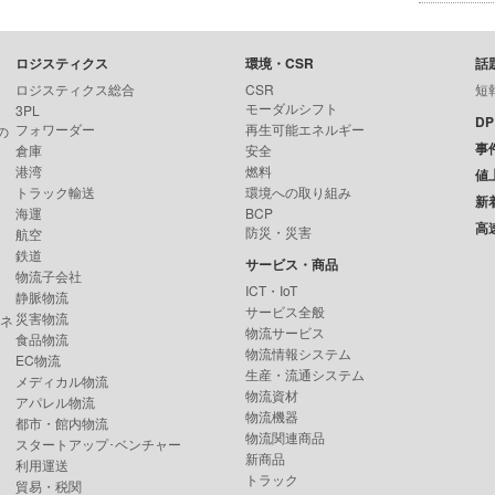
ロジスティクス
環境・CSR
話
ロジスティクス総合
CSR
短
モーダルシフト
3PL
D
フォワーダー
再生可能エネルギー
の
事
倉庫
安全
港湾
燃料
値
トラック輸送
環境への取り組み
新
海運
BCP
高
防災・災害
航空
鉄道
サービス・商品
物流子会社
ICT・IoT
静脈物流
サービス全般
災害物流
ンネ
物流サービス
食品物流
物流情報システム
EC物流
生産・流通システム
メディカル物流
物流資材
アパレル物流
物流機器
都市・館内物流
物流関連商品
スタートアップ･ベンチャー
新商品
利用運送
トラック
貿易・税関