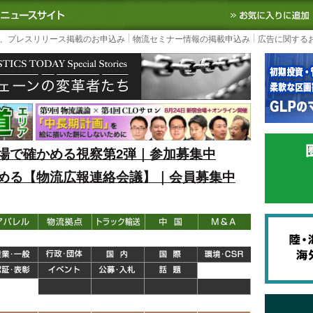
S TODAY｜国内最大の物流ニュースサイト
3PL, SCMなど国内外の最新の物流
、プレスリリース掲載のお申込み
物流セミナー情報の掲載申込み
広告に関する
場で確かめる視察第2弾｜参加募集中
める【物流広報連絡会議】｜会員募集中