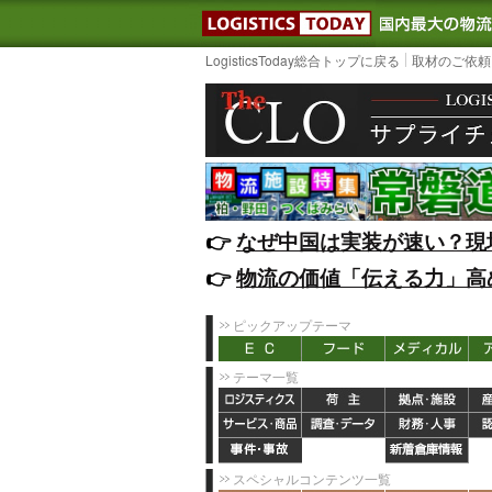
LOGISTIC
LogisticsToday総合トップに戻る
取材のご依頼
👉️
なぜ中国は実装が速い？現
👉️
物流の価値「伝える力」高
ピックアップテーマ
テーマ一覧
スペシャルコンテンツ一覧