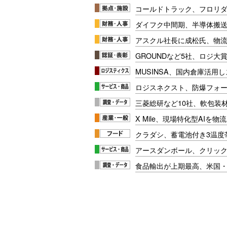
コールドトラック、フロリ
ダイフク中間期、半導体搬
アスクル社長に成松氏、物
GROUNDなど5社、ロジ大
MUSINSA、国内倉庫活用
ロジスネクスト、防爆フォ
三菱総研など10社、軟包装
X Mile、現場特化型AIを
クラダシ、蓄電池付き3温度
アースダンボール、クリッ
食品輸出が上期最高、米国