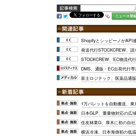
ニュース登
ShopifyとシッピーノがA
発送代行STOCKCREW、
STOCKCREW、EC物流代行
DMS、通販・EC出荷代行
富士ロジテック、医薬品通
1万パレットを自動搬送、東
日本GLP、重量物対応の広
住友林業G、厚木に初の自社
横浜冷凍、日本海側初の低