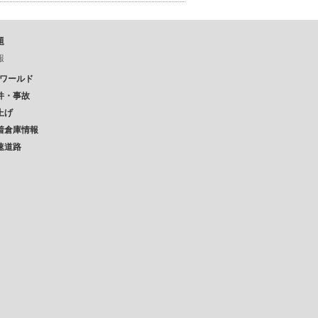
題
報
Pワールド
件・事故
上げ
着倉庫情報
速道路