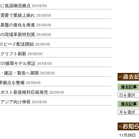
ダに低温物流拠点
26/08/06
送需要で業績上振れ
26/08/06
流基盤の進化を推進
26/08/06
賞の現場革新特別賞
26/08/06
しスピード配送開始
26/08/06
ークリフト刷新
26/08/06
材の循環モデル実証
26/08/06
物流・建設・製造へ展開
26/08/06
帯拠点を整備
26/08/06
過去記事
クポスト新規格対応箱発売
26/08/06
・アジア向け伸長
26/08/06
過去記事
11月26日