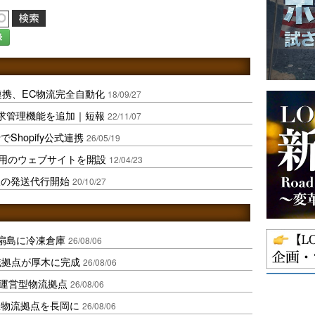
録
PI連携、EC物流完全自動化
18/09/27
請求管理機能を追加｜短報
22/11/07
でShopify公式連携
26/05/19
専用のウェブサイトを開設
12/04/23
販の発送代行開始
20/10/27
扇島に冷凍倉庫
26/08/06
域拠点が厚木に完成
26/08/06
運営型物流拠点
26/08/06
温物流拠点を長岡に
26/08/06