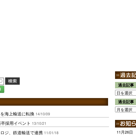
過去記事
録
過去記事
送を海上輸送に転換
14/10/09
新卒採用イベント
13/10/21
ーロジ、鉄道輸送で連携
11月26日
11/01/18