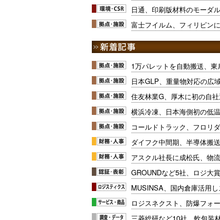
日通、印刷版材料のモーダ
富士フイルム、フィリピン
1万パレットを自動搬送、東
日本GLP、重量物対応の広
住友林業G、厚木に初の自社
横浜冷凍、日本海側初の低
コールドトラック、フロリ
ダイフク中間期、半導体搬
アスクル社長に成松氏、物
GROUNDなど5社、ロジ大
MUSINSA、国内倉庫活用
ロジスネクスト、防爆フォ
三菱総研など10社、軟包装