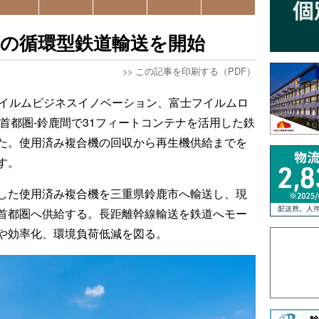
機の循環型鉄道輸送を開始
>>
この記事を印刷する（PDF）
フイルムビジネスイノベーション、富士フイルムロ
首都圏-鈴鹿間で31フィートコンテナを活用した鉄
た。使用済み複合機の回収から再生機供給までを
す。
した使用済み複合機を三重県鈴鹿市へ輸送し、現
首都圏へ供給する。長距離幹線輸送を鉄道へモー
や効率化、環境負荷低減を図る。