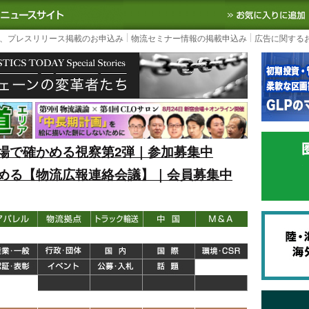
S TODAY｜国内最大の物流ニュースサイト
3PL, SCMなど国内外の最新の物流
、プレスリリース掲載のお申込み
物流セミナー情報の掲載申込み
広告に関する
場で確かめる視察第2弾｜参加募集中
める【物流広報連絡会議】｜会員募集中