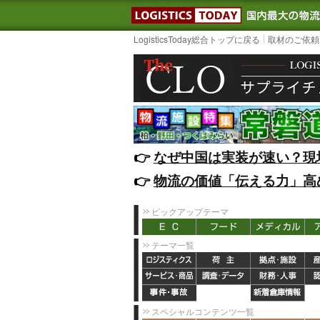
LOGISTIC
LogisticsToday総合トップに戻る
取材のご依頼
👉️
なぜ中国は実装が速い？現
👉️
物流の価値「伝える力」高
ピックアップテーマ
テーマ一覧
スペシャルコンテンツ一覧