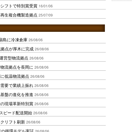
ルシフトで特別賞受賞
16/01/06
に再生複合機製造拠点
25/07/09
扇島に冷凍倉庫
26/08/06
域拠点が厚木に完成
26/08/06
運営型物流拠点
26/08/06
温物流拠点を長岡に
26/08/06
ダに低温物流拠点
26/08/06
送需要で業績上振れ
26/08/06
流基盤の進化を推進
26/08/06
賞の現場革新特別賞
26/08/06
しスピード配送開始
26/08/06
ークリフト刷新
26/08/06
材の循環モデル実証
26/08/06