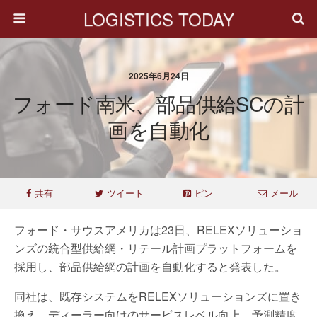
LOGISTICS TODAY
2025年6月24日
フォード南米、部品供給SCの計
画を自動化
共有
ツイート
ピン
メール
フォード・サウスアメリカは23日、RELEXソリューショ
ンズの統合型供給網・リテール計画プラットフォームを
採用し、部品供給網の計画を自動化すると発表した。
同社は、既存システムをRELEXソリューションズに置き
換え、ディーラー向けのサービスレベル向上、予測精度