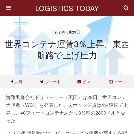
LOGISTICS TODAY
2026年5月29日
世界コンテナ運賃3％上昇、東西
航路で上げ圧力
共有
ツイート
ピン
メール
海運調査会社ドリューリー（英国）は28日、世界コンテ
ナ指数（WCI）を発表した。スポット運賃は4週連続で上
昇し、40フィートコンテナあたり3％増の2800ドルとな
った。
アジア-欧州航路では、ピークシーズン需要の高まりを背