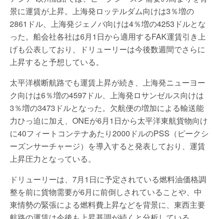
景に運賃が上昇。上海発ロッテルダム向けは3％増の
2861ドル、上海発ジェノバ向けは4％増の4253ドルとな
った。船会社各社は6月1日から適用するFAK運賃引き上
げも公表しており、ドリューリーは今後数週間でさらに
上昇すると予想している。
太平洋横断航路でも運賃上昇が続き、上海発ニューヨー
ク向けは6％増の4597ドル、上海発ロサンゼルス向けは
3％増の3473ドルとなった。欠航便の増加による輸送能
力ひっ迫に加え、ONEが6月1日から太平洋東航貨物向け
に40フィートコンテナあたり2000ドルのPSS（ピークシ
ーズンサーチャージ）を導入すると発表しており、運賃
上昇圧力となっている。
ドリューリーは、7月1日に予定されている燃料油価格調
整を前に貨物需要が6月に前倒しされていることや、中
東情勢の緊張による燃料費上昇などを背景に、東西主要
航路の運賃は今後も上昇基調が続くと分析している。