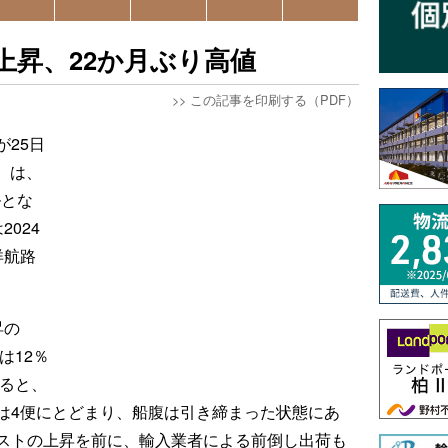
上昇、22か月ぶり高値
>>
この記事を印刷する（PDF）
25日
）は、
ルとな
024
洋航路
昇の
は12％
よると、
は4便にとどまり、船腹は引き締まった状態にあ
ストの上昇を前に、輸入業者による前倒し出荷も