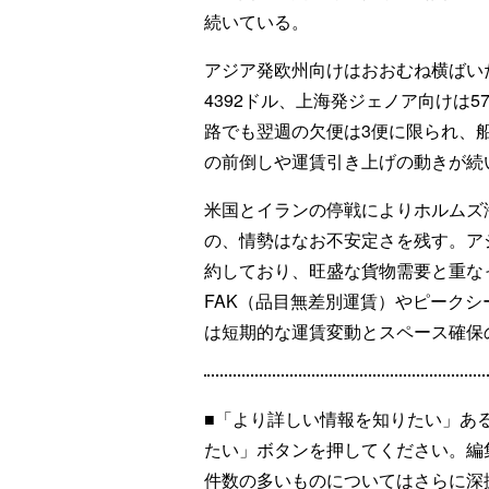
続いている。
アジア発欧州向けはおおむね横ばい
4392ドル、上海発ジェノア向けは
路でも翌週の欠便は3便に限られ、
の前倒しや運賃引き上げの動きが続
米国とイランの停戦によりホルムズ
の、情勢はなお不安定さを残す。ア
約しており、旺盛な貨物需要と重な
FAK（品目無差別運賃）やピーク
は短期的な運賃変動とスペース確保
■「より詳しい情報を知りたい」あ
たい」ボタンを押してください。編
件数の多いものについてはさらに深