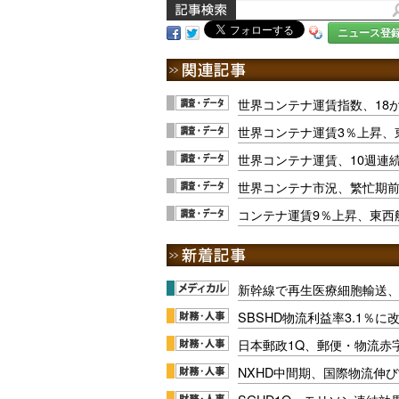
ニュース登
世界コンテナ運賃指数、18
世界コンテナ運賃3％上昇、
世界コンテナ運賃、10週連
世界コンテナ市況、繁忙期
コンテナ運賃9％上昇、東西
新幹線で再生医療細胞輸送
SBSHD物流利益率3.1％
日本郵政1Q、郵便・物流赤
NXHD中間期、国際物流伸び