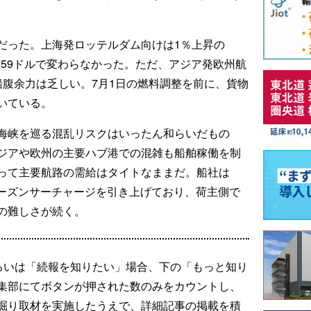
だった。上海発ロッテルダム向けは1％上昇の
5759ドルで変わらなかった。ただ、アジア発欧州航
船腹余力は乏しい。7月1日の燃料調整を前に、貨物
いている。
海峡を巡る混乱リスクはいったん和らいだもの
ジアや欧州の主要ハブ港での混雑も船舶稼働を制
って主要航路の需給はタイトなままだ。船社は
シーズンサーチャージを引き上げており、荷主側で
の難しさが続く。
るいは「続報を知りたい」場合、下の「もっと知り
集部にてボタンが押された数のみをカウントし、
掘り取材を実施したうえで、詳細記事の掲載を積