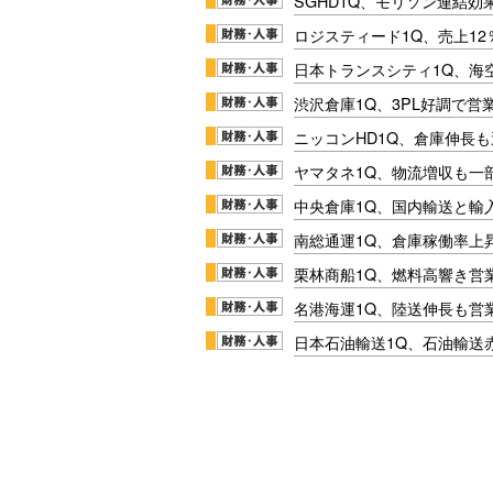
SGHD1Q、モリソン連結効
ロジスティード1Q、売上1
日本トランスシティ1Q、海
渋沢倉庫1Q、3PL好調で営
ニッコンHD1Q、倉庫伸長
ヤマタネ1Q、物流増収も一
中央倉庫1Q、国内輸送と輸
南総通運1Q、倉庫稼働率上
栗林商船1Q、燃料高響き営
名港海運1Q、陸送伸長も営業
日本石油輸送1Q、石油輸送