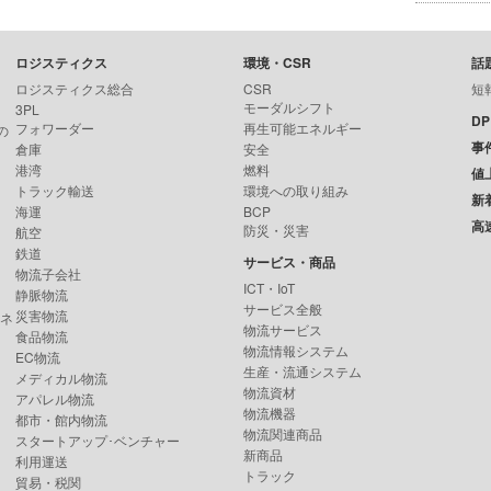
ロジスティクス
環境・CSR
話
ロジスティクス総合
CSR
短
モーダルシフト
3PL
D
フォワーダー
再生可能エネルギー
の
事
倉庫
安全
港湾
燃料
値
トラック輸送
環境への取り組み
新
海運
BCP
高
防災・災害
航空
鉄道
サービス・商品
物流子会社
ICT・IoT
静脈物流
サービス全般
災害物流
ンネ
物流サービス
食品物流
物流情報システム
EC物流
生産・流通システム
メディカル物流
物流資材
アパレル物流
物流機器
都市・館内物流
物流関連商品
スタートアップ･ベンチャー
新商品
利用運送
トラック
貿易・税関