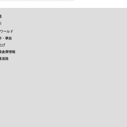
題
報
Pワールド
件・事故
上げ
着倉庫情報
速道路