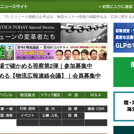
S TODAY｜国内最大の物流ニュースサイト
3PL, SCMなど国内外の最新の物流
、プレスリリース掲載のお申込み
物流セミナー情報の掲載申込み
広告に関する
場で確かめる視察第2弾｜参加募集中
める【物流広報連絡会議】｜会員募集中