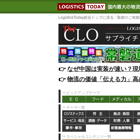
LOGISTIC
LogisticsToday総合トップに戻る
取材のご依頼
👉️
なぜ中国は実装が速い？現
👉️
物流の価値「伝える力」高
ピックアップテーマ
テーマ一覧
スペシャルコンテンツ一覧