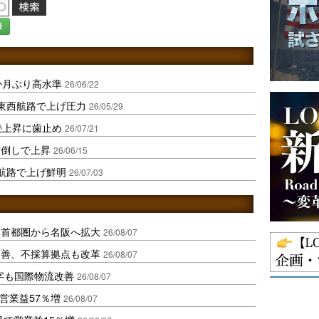
録
か月ぶり高水準
26/06/22
東西航路で上げ圧力
26/05/29
続上昇に歯止め
26/07/21
前倒しで上昇
26/06/15
航路で上げ鮮明
26/07/03
、首都圏から名阪へ拡大
26/08/07
に改善、不採算拠点も改革
26/08/07
字も国際物流改善
26/08/07
営業益57％増
26/08/07