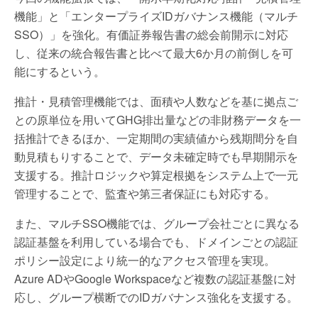
機能」と「エンタープライズIDガバナンス機能（マルチ
SSO）」を強化。有価証券報告書の総会前開示に対応
し、従来の統合報告書と比べて最大6か月の前倒しを可
能にするという。
推計・見積管理機能では、面積や人数などを基に拠点ご
との原単位を用いてGHG排出量などの非財務データを一
括推計できるほか、一定期間の実績値から残期間分を自
動見積もりすることで、データ未確定時でも早期開示を
支援する。推計ロジックや算定根拠をシステム上で一元
管理することで、監査や第三者保証にも対応する。
また、マルチSSO機能では、グループ会社ごとに異なる
認証基盤を利用している場合でも、ドメインごとの認証
ポリシー設定により統一的なアクセス管理を実現。
Azure ADやGoogle Workspaceなど複数の認証基盤に対
応し、グループ横断でのIDガバナンス強化を支援する。