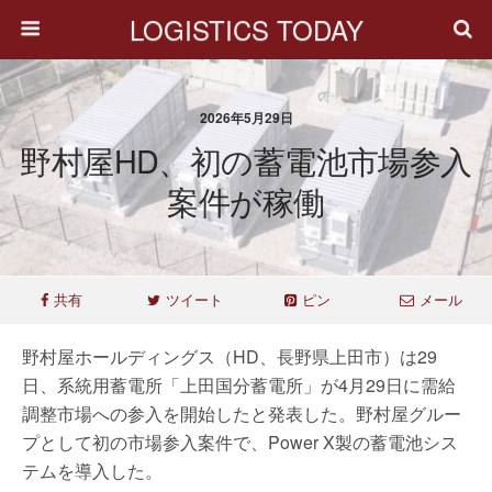
LOGISTICS TODAY
2026年5月29日
野村屋HD、初の蓄電池市場参入
案件が稼働
共有
ツイート
ピン
メール
野村屋ホールディングス（HD、長野県上田市）は29
日、系統用蓄電所「上田国分蓄電所」が4月29日に需給
調整市場への参入を開始したと発表した。野村屋グルー
プとして初の市場参入案件で、Power X製の蓄電池シス
テムを導入した。