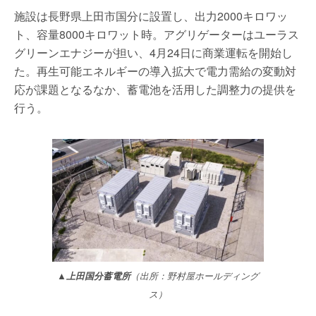
施設は長野県上田市国分に設置し、出力2000キロワッ
ト、容量8000キロワット時。アグリゲーターはユーラス
グリーンエナジーが担い、4月24日に商業運転を開始し
た。再生可能エネルギーの導入拡大で電力需給の変動対
応が課題となるなか、蓄電池を活用した調整力の提供を
行う。
▲上田国分蓄電所
（出所：野村屋ホールディング
ス）