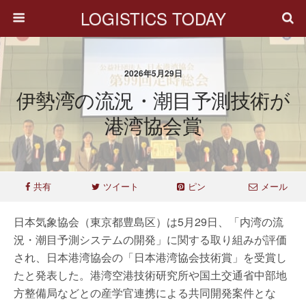
LOGISTICS TODAY
2026年5月29日
伊勢湾の流況・潮目予測技術が
港湾協会賞
共有
ツイート
ピン
メール
日本気象協会（東京都豊島区）は5月29日、「内湾の流
況・潮目予測システムの開発」に関する取り組みが評価
され、日本港湾協会の「日本港湾協会技術賞」を受賞し
たと発表した。港湾空港技術研究所や国土交通省中部地
方整備局などとの産学官連携による共同開発案件とな