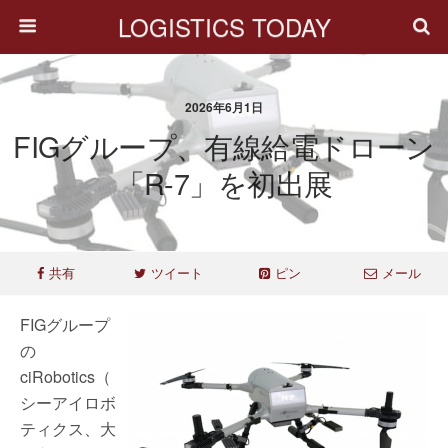
LOGISTICS TODAY
2026年6月1日
FIGグループ、有線給電ドローン
「R-7」を初出展
共有
ツイート
ピン
メール
FIGグループ
の
ciRobotics（
シーアイロボ
ティクス、大