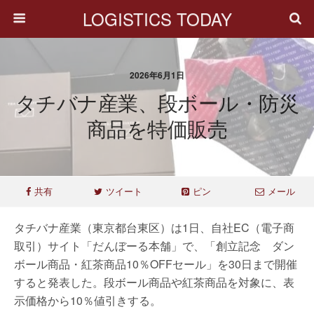
LOGISTICS TODAY
2026年6月1日
タチバナ産業、段ボール・防災
商品を特価販売
共有
ツイート
ピン
メール
タチバナ産業（東京都台東区）は1日、自社EC（電子商
取引）サイト「だんぼーる本舗」で、「創立記念 ダン
ボール商品・紅茶商品10％OFFセール」を30日まで開催
すると発表した。段ボール商品や紅茶商品を対象に、表
示価格から10％値引きする。