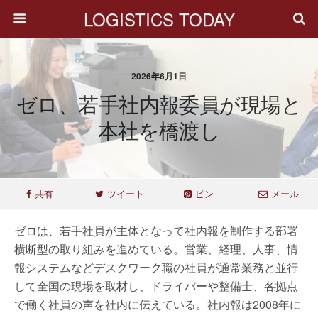
LOGISTICS TODAY
2026年6月1日
ゼロ、若手社内報委員が現場と
本社を橋渡し
共有
ツイート
ピン
メール
ゼロは、若手社員が主体となって社内報を制作する部署
横断型の取り組みを進めている。営業、経理、人事、情
報システムなどデスクワーク職の社員が通常業務と並行
して全国の現場を取材し、ドライバーや整備士、各拠点
で働く社員の声を社内に伝えている。社内報は2008年に