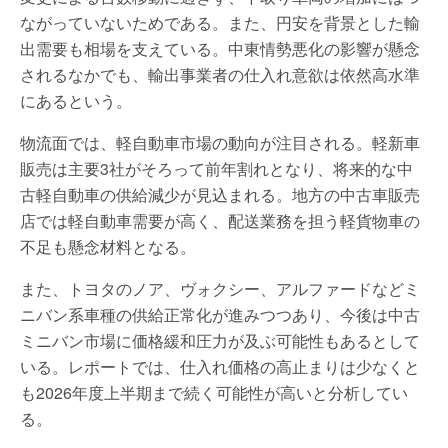
ながっていないためである。また、円安を背景とした輸
出需要も相場を支えている。中東情勢悪化の影響が懸念
されるなかでも、輸出事業者の仕入れ意欲は依然高水準
にあるという。
物流面では、軽自動車市場の動向が注目される。軽新車
販売は主要3社がそろって前年割れとなり、将来的な中
古軽自動車の供給減少が見込まれる。地方の中古車販売
店では軽自動車需要が高く、配送業務を担う軽貨物車の
不足も懸念材料となる。
また、トヨタのノア、ヴォクシー、アルファードなどミ
ニバン系車種の供給正常化が進みつつあり、今後は中古
ミニバン市場に価格緩和圧力が及ぶ可能性もあるとして
いる。レポートでは、仕入れ価格の高止まりは少なくと
も2026年度上半期まで続く可能性が高いと分析してい
る。