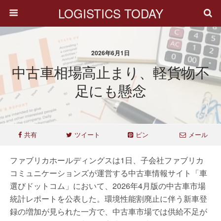
LOGISTICS TODAY
2026年6月1日
中古車相場高止まり、軽貨物不
足にも懸念
共有
ツイート
ピン
メール
ファブリカホールディングスは1日、子会社ファブリカ
コミュニケーションズが運営する中古車情報サイト「車
選びドットコム」において、2026年4月版の中古車市場
統計レポートを公表した。環境性能割廃止に伴う新車登
録の増加が見られた一方で、中古車市場では供給不足が