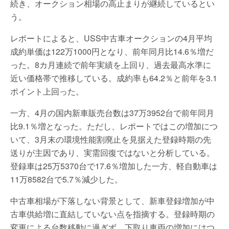
続き、オークション相場の高止まりが継続しているとい
う。
レポートによると、USS中古車オークションの4月平均
成約単価は122万1000円となり、前年同月比14.6％増だ
った。8カ月連続で前年実績を上回り、過去最高水準に
近い価格帯で推移している。成約率も64.2％と前年を3.1
ポイント上回った。
一方、4月の国内新車販売台数は37万3952台で前年同月
比9.1％増となった。ただし、レポートではこの増加につ
いて、3月末の環境性能割廃止を見据えた登録時期の先
送りが主因であり、実需回復ではないと分析している。
登録車は25万5370台で17.6％増加した一方、軽自動車は
11万8582台で5.7％減少した。
中古車相場が下落しない背景として、新車登録増加が中
古車供給増に直結していない点を指摘する。登録時期の
変更による台数移動に過ぎず、下取り車両の増加にはつ