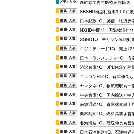
新幹線で再生医療細胞輸送
SBSHD物流利益率3.1％
日本郵政1Q、郵便・物流赤
NXHD中間期、国際物流伸び
SGHD1Q、モリソン連結効
ロジスティード1Q、売上1
日本トランスシティ1Q、海
渋沢倉庫1Q、3PL好調で営
ニッコンHD1Q、倉庫伸長
ヤマタネ1Q、物流増収も一
中央倉庫1Q、国内輸送と輸
南総通運1Q、倉庫稼働率上
栗林商船1Q、燃料高響き営
名港海運1Q、陸送伸長も営業
日本石油輸送1Q、石油輸送