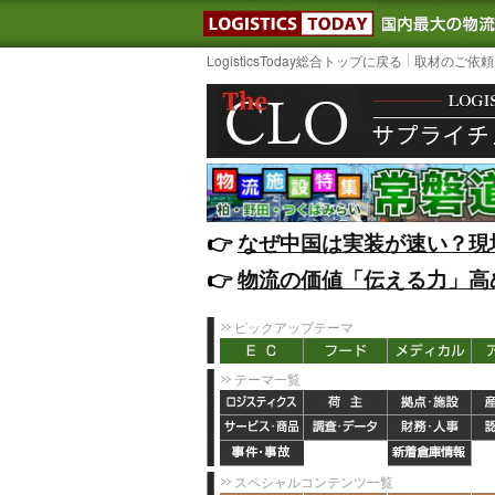
LOGISTIC
LogisticsToday総合トップに戻る
取材のご依頼
👉️
なぜ中国は実装が速い？現
👉️
物流の価値「伝える力」高
ピックアップテーマ
テーマ一覧
スペシャルコンテンツ一覧