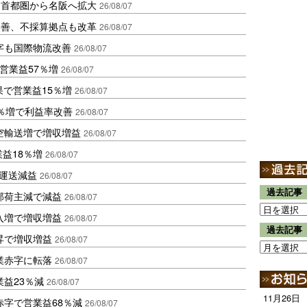
、首都圏から名阪へ拡大
26/08/07
に改善、不採算拠点も改革
26/08/07
字も国際物流改善
26/08/07
営業益57％増
26/08/07
果で営業益15％増
26/08/07
2％増で利益率改善
26/08/07
空輸送増で増収増益
26/08/07
業益18％増
26/08/07
も運送減益
26/08/07
過去記事
部荷主減で減益
26/08/07
入増で増収増益
26/08/07
過去記事
昇で増収増益
26/08/07
業赤字に転落
26/08/07
益23％減
26/08/07
11月26日
赤字で営業益68％減
26/08/07