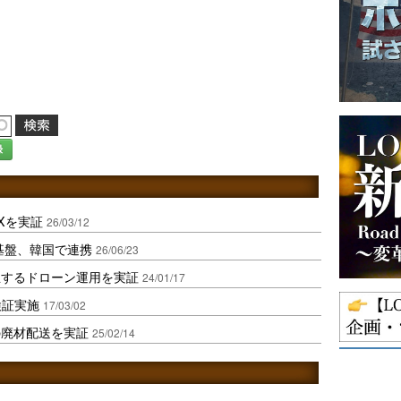
録
Xを実証
26/03/12
基盤、韓国で連携
26/06/23
立するドローン運用を実証
24/01/17
検証実施
17/03/02
の廃材配送を実証
25/02/14