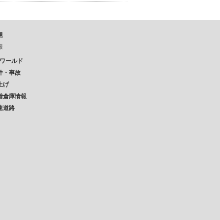
題
報
Pワールド
件・事故
上げ
着倉庫情報
速道路