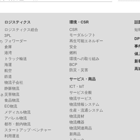
ロジスティクス
環境・CSR
話
ロジスティクス総合
CSR
短
モーダルシフト
3PL
D
フォワーダー
再生可能エネルギー
の
事
倉庫
安全
港湾
燃料
値
トラック輸送
環境への取り組み
新
海運
BCP
高
防災・災害
航空
鉄道
サービス・商品
物流子会社
ICT・IoT
静脈物流
サービス全般
災害物流
ンネ
物流サービス
食品物流
物流情報システム
EC物流
生産・流通システム
メディカル物流
物流資材
アパレル物流
物流機器
都市・館内物流
物流関連商品
スタートアップ･ベンチャー
新商品
利用運送
トラック