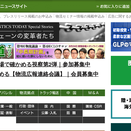
S TODAY｜国内最大の物流ニュースサイト
3PL, SCMなど国内外の最新の物流
、プレスリリース掲載のお申込み
物流セミナー情報の掲載申込み
広告に関する
場で確かめる視察第2弾｜参加募集中
める【物流広報連絡会議】｜会員募集中