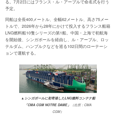
る。7月2日にはフランス・ル・アーブルで命名式を行う
予定。
同船は全長400メートル、全幅62メートル、高さ75メー
トルで、2026年から28年にかけて投入するフランス船籍
LNG燃料船10隻シリーズの第1船。中国・上海で初航海
を開始後、シンガポールを経由し、ル・アーブル、ロッ
テルダム、ハンブルクなどを巡る102日間のローテーシ
ョンで運航する。
▲シンガポールに初寄港したLNG燃料コンテナ船
「CMA CGM NOTRE DAME」
（出所：CMA
CGM）