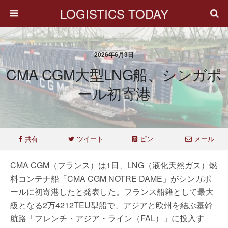
LOGISTICS TODAY
2026年6月3日
CMA CGM大型LNG船、シンガポ
ール初寄港
共有
ツイート
ピン
メール
CMA CGM（フランス）は1日、LNG（液化天然ガス）燃
料コンテナ船「CMA CGM NOTRE DAME」がシンガポ
ールに初寄港したと発表した。フランス船籍として最大
級となる2万4212TEU型船で、アジアと欧州を結ぶ基幹
航路「フレンチ・アジア・ライン（FAL）」に投入す