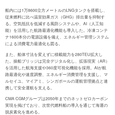
船内には1万8600立方メートルのLNGタンクを搭載し、
従来燃料に比べ温室効果ガス（GHG）排出量を抑制す
る。空気抵抗を低減する風防システムや、AI（人工知
能）を活用した航路最適化機能も導入した。冷凍コンテ
ナ1600本分の電源設備を備え、エネルギー管理システム
による消費電力最適化も図る。
また、船体寸法を変えずに積載能力を280TEU拡大し
た。操船ブリッジは完全デジタル化し、拡張現実（AR）
を活用した航海支援や360度可視化機能を採用。AIが航
路最適化や速度調整、エネルギー消費管理を支援し、マ
ルセイユ、マイアミ、シンガポールの運航管理拠点と連
携して安全運航を支える。
CMA CGMグループは2050年までのネットゼロカーボン
実現を掲げており、次世代燃料船の導入を通じて海運の
脱炭素化を進める。