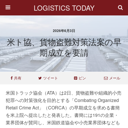
LOGISTICS TODAY
2026年6月3日
米ト協、貨物盗難対策法案の早
期成立を要請
共有
ツイート
ピン
メール
米国トラック協会（ATA）は2日、貨物盗難や組織的小売
犯罪への対策強化を目的とする「Combating Organized
Retail Crime Act」（CORCA）の早期成立を求める書簡
を米上院へ提出したと発表した。書簡には191の企業・
業界団体が賛同し、米国鉄道協会や小売業界団体なども