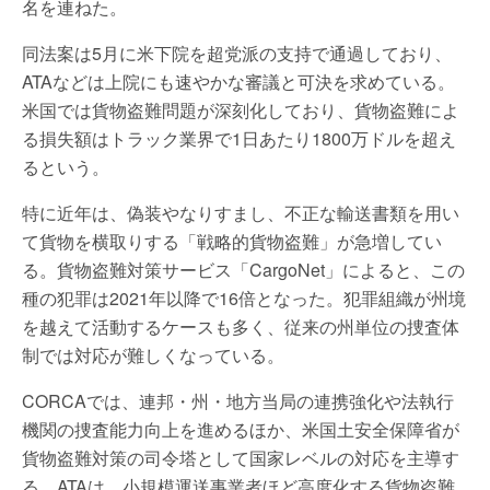
名を連ねた。
同法案は5月に米下院を超党派の支持で通過しており、
ATAなどは上院にも速やかな審議と可決を求めている。
米国では貨物盗難問題が深刻化しており、貨物盗難によ
る損失額はトラック業界で1日あたり1800万ドルを超え
るという。
特に近年は、偽装やなりすまし、不正な輸送書類を用い
て貨物を横取りする「戦略的貨物盗難」が急増してい
る。貨物盗難対策サービス「CargoNet」によると、この
種の犯罪は2021年以降で16倍となった。犯罪組織が州境
を越えて活動するケースも多く、従来の州単位の捜査体
制では対応が難しくなっている。
CORCAでは、連邦・州・地方当局の連携強化や法執行
機関の捜査能力向上を進めるほか、米国土安全保障省が
貨物盗難対策の司令塔として国家レベルの対応を主導す
る。ATAは、小規模運送事業者ほど高度化する貨物盗難