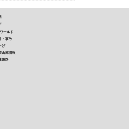
題
報
Pワールド
件・事故
上げ
着倉庫情報
速道路