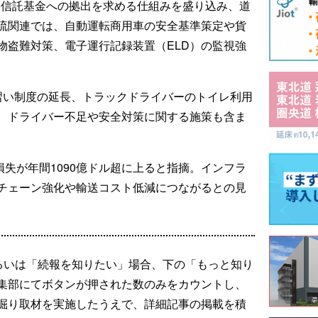
路信託基金への拠出を求める仕組みを盛り込み、道
流関連では、自動運転商用車の安全基準策定や貨
物盗難対策、電子運行記録装置（ELD）の監視強
見習い制度の延長、トラックドライバーのトイレ利用
、ドライバー不足や安全対策に関する施策も含ま
損失が年間1090億ドル超に上ると指摘。インフラ
チェーン強化や輸送コスト低減につながるとの見
るいは「続報を知りたい」場合、下の「もっと知り
集部にてボタンが押された数のみをカウントし、
掘り取材を実施したうえで、詳細記事の掲載を積