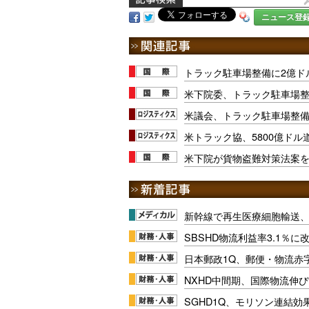
ニュース登
トラック駐車場整備に2億ド
米下院委、トラック駐車場整
米議会、トラック駐車場整備
米トラック協、5800億ド
米下院が貨物盗難対策法案
新幹線で再生医療細胞輸送
SBSHD物流利益率3.1％
日本郵政1Q、郵便・物流赤
NXHD中間期、国際物流伸び
SGHD1Q、モリソン連結効