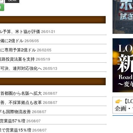
録
ル予算、米ト協が評価
26/01/21
備に2億ドル
26/06/05
に専用予算2億ドル
26/02/05
ル道路投資法案を支持
26/05/19
を可決、連邦対応強化へ
26/05/13
、首都圏から名阪へ拡大
26/08/07
に改善、不採算拠点も改革
26/08/07
字も国際物流改善
26/08/07
営業益57％増
26/08/07
果で営業益15％増
26/08/07