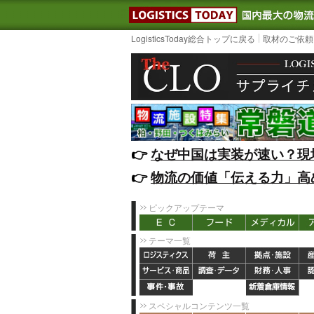
LOGISTIC
LogisticsToday総合トップに戻る
取材のご依頼
👉️
なぜ中国は実装が速い？現
👉️
物流の価値「伝える力」高
ピックアップテーマ
テーマ一覧
スペシャルコンテンツ一覧