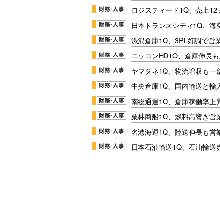
ロジスティード1Q、売上1
日本トランスシティ1Q、海
渋沢倉庫1Q、3PL好調で営
ニッコンHD1Q、倉庫伸長
ヤマタネ1Q、物流増収も一
中央倉庫1Q、国内輸送と輸
南総通運1Q、倉庫稼働率上
栗林商船1Q、燃料高響き営
名港海運1Q、陸送伸長も営業
日本石油輸送1Q、石油輸送