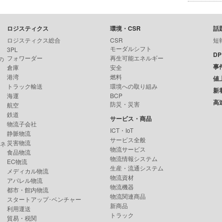
ロジスティクス
環境・CSR
話
ロジスティクス総合
CSR
短
モーダルシフト
3PL
D
フォワーダー
再生可能エネルギー
の
事
倉庫
安全
港湾
燃料
値
トラック輸送
環境への取り組み
新
海運
BCP
高
防災・災害
航空
鉄道
サービス・商品
物流子会社
ICT・IoT
静脈物流
サービス全般
災害物流
ンネ
物流サービス
食品物流
物流情報システム
EC物流
生産・流通システム
メディカル物流
物流資材
アパレル物流
物流機器
都市・館内物流
物流関連商品
スタートアップ･ベンチャー
新商品
利用運送
トラック
貿易・税関