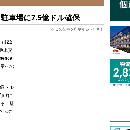
駐車場に7.5億ドル確保
>>
この記事を印刷する（PDF）
は22
地上交
rica
法案への
0億ドル
向けに
する。駐
クへの