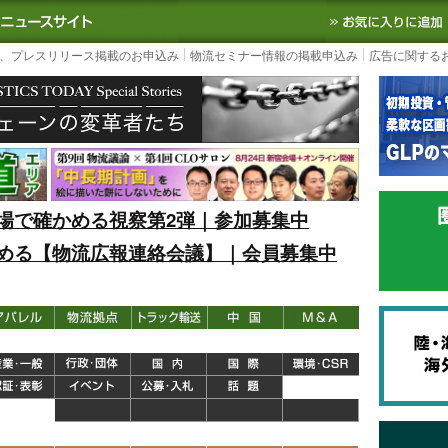
S TODAY｜国内最大の物流ニュースサイト
3PL, SCMなど国内外の最新の物流
、プレスリリース掲載のお申込み
物流セミナー情報の掲載申込み
広告に関する
場で確かめる視察第2弾｜参加募集中
める【物流広報連絡会議】｜会員募集中