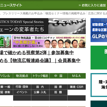
S TODAY｜国内最大の物流ニュースサイト
3PL, SCMなど国内外の最新の物流
、プレスリリース掲載のお申込み
物流セミナー情報の掲載申込み
広告に関する
場で確かめる視察第2弾｜参加募集中
める【物流広報連絡会議】｜会員募集中