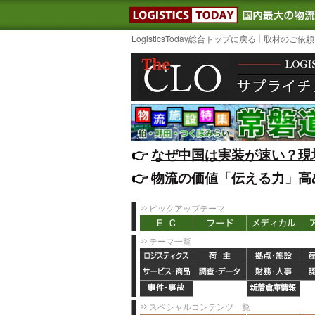
LOGISTIC
LogisticsToday総合トップに戻る
取材のご依頼
👉️
なぜ中国は実装が速い？現
👉️
物流の価値「伝える力」高
ピックアップテーマ
テーマ一覧
スペシャルコンテンツ一覧