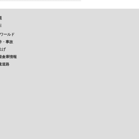
題
報
Pワールド
件・事故
上げ
着倉庫情報
速道路