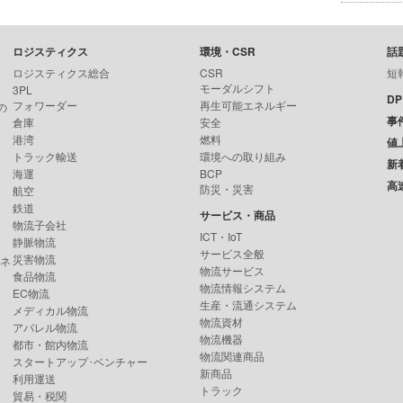
ロジスティクス
環境・CSR
話
ロジスティクス総合
CSR
短
モーダルシフト
3PL
D
フォワーダー
再生可能エネルギー
の
事
倉庫
安全
港湾
燃料
値
トラック輸送
環境への取り組み
新
海運
BCP
高
防災・災害
航空
鉄道
サービス・商品
物流子会社
ICT・IoT
静脈物流
サービス全般
災害物流
ンネ
物流サービス
食品物流
物流情報システム
EC物流
生産・流通システム
メディカル物流
物流資材
アパレル物流
物流機器
都市・館内物流
物流関連商品
スタートアップ･ベンチャー
新商品
利用運送
トラック
貿易・税関