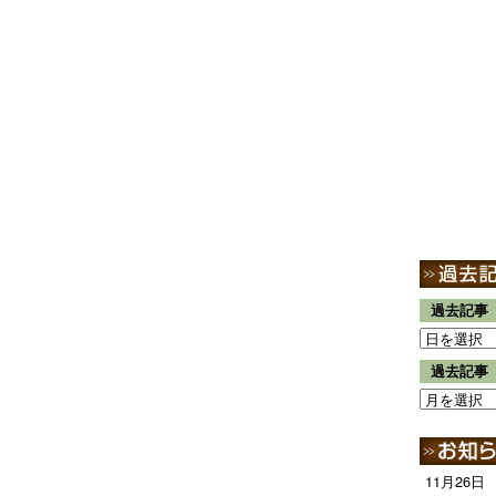
過去記事
過去記事
11月26日