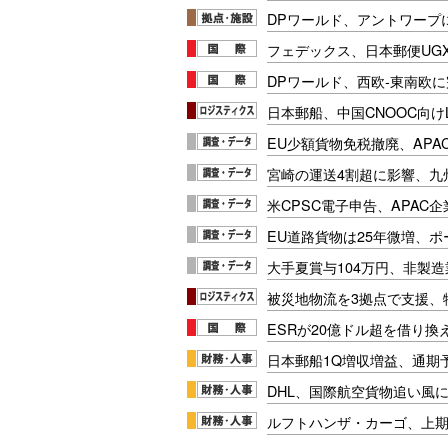
DPワールド、アントワープ
フェデックス、日本郵便UG
DPワールド、西欧-東南欧
日本郵船、中国CNOOC向け
EU少額貨物免税撤廃、APA
宮崎の運送4割超に影響、九
米CPSC電子申告、APAC企
EU道路貨物は25年微増、
大手夏賞与104万円、非製
被災地物流を3拠点で支援、
ESRが20億ドル超を借り換
日本郵船1Q増収増益、通期
DHL、国際航空貨物追い風に
ルフトハンザ・カーゴ、上期E