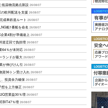
に低温物流拠点新設
26/08/07
Xの欧州配送を支援
26/08/07
に完成車鉄道ルート
26/08/07
LNG船1番船を命名
26/08/07
C企業4割が準備途上
26/08/07
州道迂回で負担増
26/08/07
業64％が未対応
26/08/07
ポーランドが最大
26/08/07
造業が伸びけん引
26/08/07
物資36トン受け入れ
26/08/07
え、投資余力確保
26/08/07
予想を上方修正
26/08/07
2Q営業益30％増
26/08/07
BIT47％増
26/08/07