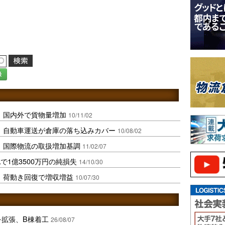
録
、国内外で貨物量増加
10/11/02
、自動車運送が倉庫の落ち込みカバー
10/08/02
、国際物流の取扱増加基調
11/02/07
1億3500万円の純損失
14/10/30
、荷動き回復で増収増益
10/07/30
を拡張、B棟着工
26/08/07