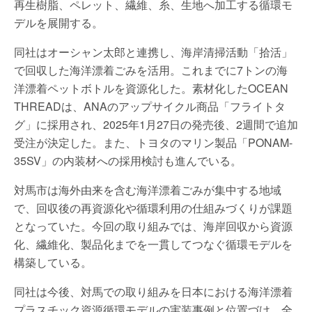
再生樹脂、ペレット、繊維、糸、生地へ加工する循環モ
デルを展開する。
同社はオーシャン太郎と連携し、海岸清掃活動「拾活」
で回収した海洋漂着ごみを活用。これまでに7トンの海
洋漂着ペットボトルを資源化した。素材化したOCEAN
THREADは、ANAのアップサイクル商品「フライトタ
グ」に採用され、2025年1月27日の発売後、2週間で追加
受注が決定した。また、トヨタのマリン製品「PONAM-
35SV」の内装材への採用検討も進んでいる。
対馬市は海外由来を含む海洋漂着ごみが集中する地域
で、回収後の再資源化や循環利用の仕組みづくりが課題
となっていた。今回の取り組みでは、海岸回収から資源
化、繊維化、製品化までを一貫してつなぐ循環モデルを
構築している。
同社は今後、対馬での取り組みを日本における海洋漂着
プラスチック資源循環モデルの実装事例と位置づけ、全