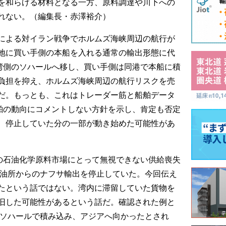
を和らげる材料となる一方、原料調達や川下への
れない。（編集長・赤澤裕介）
による対イラン戦争でホルムズ海峡周辺の航行が
地に買い手側の本船を入れる通常の輸出形態に代
ン湾側のソハールへ移し、買い手側は同港で本船に積
負担を抑え、ホルムズ海峡周辺の航行リスクを売
だ。もっとも、これはトレーダー筋と船舶データ
船舶の動向にコメントしない方針を示し、肯定も否定
、停止していた分の一部が動き始めた可能性があ
アの石油化学原料市場にとって無視できない供給喪失
製油所からのナフサ輸出を停止していた。今回伝え
たという話ではない。湾内に滞留していた貨物を
旧した可能性があるという話だ。確認された例と
にソハールで積み込み、アジアへ向かったとされ