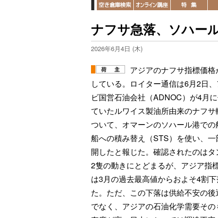
ナフサ急落、ソハー
2026年6月4日 (木)
アジアのナフサ指標価格
している。ロイター通信は6月2日、
ビ国営石油会社（ADNOC）が4月
ていたルワイス製油所由来のナフサ
ついて、オマーンのソハール港での
船への積み替え（STS）を使い、一
開したと報じた。確認されたのはタ
2隻の動きにとどまるが、アジア指
は3月の過去最高値からおよそ4割下
た。ただ、この下落は供給不安の後
でなく、アジアの石油化学需要その