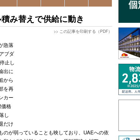
ル積み替えで供給に動き
>>
この記事を印刷する（PDF）
が急落
アブダ
に停止し
輸出に
船から
部を再
ンカー
標価格
落し
退だけ
ものが弱っていることも映しており、UAEへの依