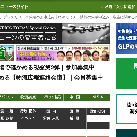
S TODAY｜国内最大の物流ニュースサイト
3PL, SCMなど国内外の最新の物流
、プレスリリース掲載のお申込み
物流セミナー情報の掲載申込み
広告に関する
場で確かめる視察第2弾｜参加募集中
める【物流広報連絡会議】｜会員募集中