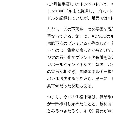
に7月後半渡しで1トン788ドルと
トン1300ドルまで急騰し、ブレン
ドルを記録していたが、足元では1ト
ただし、この下落を一つの要因で説
重なっている。第一に、ADNOC
供給不安のプレミアムが剥落した。
ったのは、貨物が戻ったからだけで
ジアの石油化学プラントの稼働を落
ガポールやインドネシア、韓国、台
の宣言が相次ぎ、国際エネルギー機関
バレル減少すると見込む。第三に、3
異常値だった反動もある。
つまり、今回の価格下落は、供給網
が一部機能し始めたことと、原料高
とみるべきだろう。すでに需要が弱