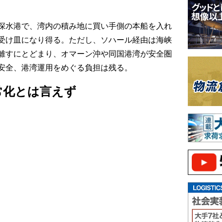
深水港で、湾内の積み地に買い手側の本船を入れ
の受け皿になり得る。ただし、ソハール経由は海峡
離すにとどまり、オマーン沖や同国港湾が安全圏
安全、港湾運用をめぐる負担は残る。
常化とは言えず