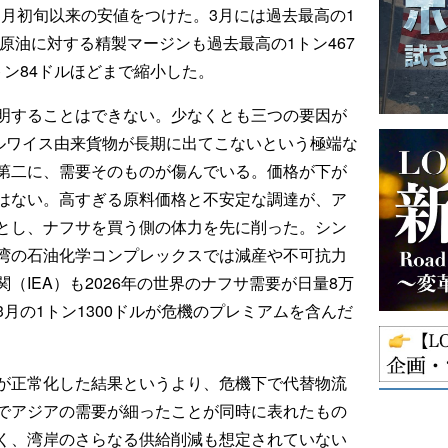
、3月初旬以来の安値をつけた。3月には過去最高の1
ト原油に対する精製マージンも過去最高の1トン467
ン84ドルほどまで縮小した。
明することはできない。少なくとも三つの要因が
のルワイス由来貨物が長期に出てこないという極端な
第二に、需要そのものが傷んでいる。価格が下が
はない。高すぎる原料価格と不安定な調達が、ア
とし、ナフサを買う側の体力を先に削った。シン
湾の石油化学コンプレックスでは減産や不可抗力
（IEA）も2026年の世界のナフサ需要が日量8万
月の1トン1300ドルが危機のプレミアムを含んだ
が正常化した結果というより、危機下で代替物流
でアジアの需要が細ったことが同時に表れたもの
く、湾岸のさらなる供給削減も想定されていない