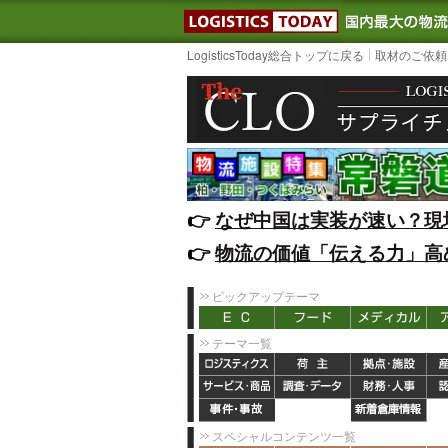
LOGISTIC
LogisticsToday総合トップに戻る
取材のご依頼
👉️
なぜ中国は実装が速い？現
👉️
物流の価値「伝える力」高
ピックアップテーマ
テーマ一覧
スペシャルコンテンツ一覧