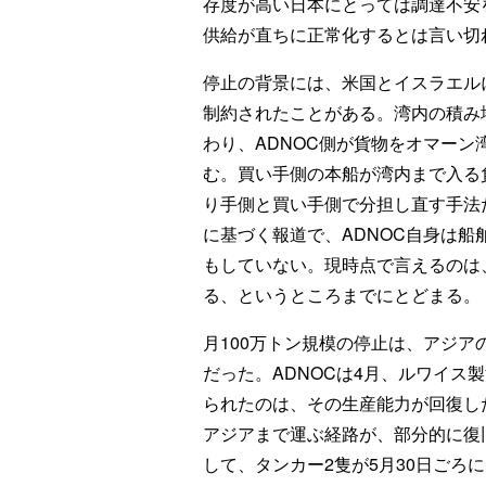
存度が高い日本にとっては調達不安
供給が直ちに正常化するとは言い切
停止の背景には、米国とイスラエル
制約されたことがある。湾内の積み
わり、ADNOC側が貨物をオマー
む。買い手側の本船が湾内まで入る
り手側と買い手側で分担し直す手法
に基づく報道で、ADNOC自身は
もしていない。現時点で言えるのは
る、というところまでにとどまる。
月100万トン規模の停止は、アジ
だった。ADNOCは4月、ルワイス
られたのは、その生産能力が回復し
アジアまで運ぶ経路が、部分的に復
して、タンカー2隻が5月30日ごろ