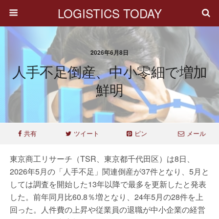
LOGISTICS TODAY
2026年6月8日
人手不足倒産、中小零細で増加
鮮明
共有
ツイート
ピン
メール
東京商工リサーチ（TSR、東京都千代田区）は8日、
2026年5月の「人手不足」関連倒産が37件となり、5月と
しては調査を開始した13年以降で最多を更新したと発表
した。前年同月比60.8％増となり、24年5月の28件を上
回った。人件費の上昇や従業員の退職が中小企業の経営