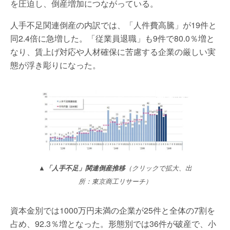
を圧迫し、倒産増加につながっている。
人手不足関連倒産の内訳では、「人件費高騰」が19件と
同2.4倍に急増した。「従業員退職」も9件で80.0％増と
なり、賃上げ対応や人材確保に苦慮する企業の厳しい実
態が浮き彫りになった。
▲「人手不足」関連倒産推移
（クリックで拡大、出
所：東京商工リサーチ）
資本金別では1000万円未満の企業が25件と全体の7割を
占め、92.3％増となった。形態別では36件が破産で、小