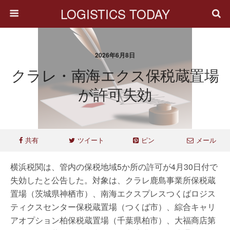
LOGISTICS TODAY
2026年6月8日
クラレ・南海エクス保税蔵置場
が許可失効
共有
ツイート
ピン
メール
横浜税関は、管内の保税地域5か所の許可が4月30日付で
失効したと公告した。対象は、クラレ鹿島事業所保税蔵
置場（茨城県神栖市）、南海エクスプレスつくばロジス
ティクスセンター保税蔵置場（つくば市）、綜合キャリ
アオプション柏保税蔵置場（千葉県柏市）、大福商店第