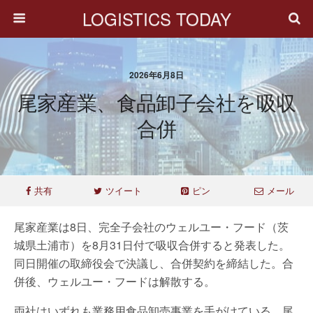
LOGISTICS TODAY
2026年6月8日
尾家産業、食品卸子会社を吸収
合併
共有
ツイート
ピン
メール
尾家産業は8日、完全子会社のウェルユー・フード（茨
城県土浦市）を8月31日付で吸収合併すると発表した。
同日開催の取締役会で決議し、合併契約を締結した。合
併後、ウェルユー・フードは解散する。
両社はいずれも業務用食品卸売事業を手がけている。尾