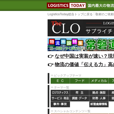
LOGISTIC
LogisticsToday総合トップに戻る
取材のご依頼
👉️
なぜ中国は実装が速い？現
👉️
物流の価値「伝える力」高
ピックアップテーマ
テーマ一覧
スペシャルコンテンツ一覧