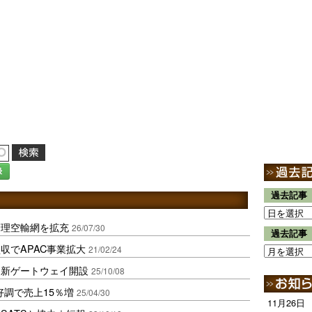
録
過去記事
管理空輸網を拡充
26/07/30
過去記事
収でAPAC事業拡大
21/02/24
に新ゲートウェイ開設
25/10/08
好調で売上15％増
25/04/30
11月26日