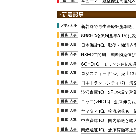
キューネ、航空輸送高度化へ
新幹線で再生医療細胞輸送
SBSHD物流利益率3.1％
日本郵政1Q、郵便・物流赤
NXHD中間期、国際物流伸び
SGHD1Q、モリソン連結効
ロジスティード1Q、売上1
日本トランスシティ1Q、海
渋沢倉庫1Q、3PL好調で営
ニッコンHD1Q、倉庫伸長
ヤマタネ1Q、物流増収も一
中央倉庫1Q、国内輸送と輸
南総通運1Q、倉庫稼働率上