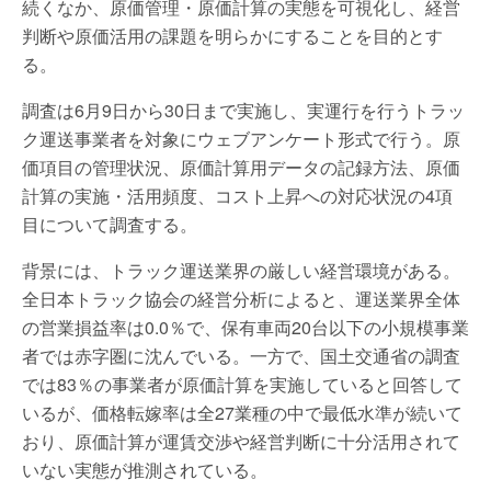
続くなか、原価管理・原価計算の実態を可視化し、経営
判断や原価活用の課題を明らかにすることを目的とす
る。
調査は6月9日から30日まで実施し、実運行を行うトラッ
ク運送事業者を対象にウェブアンケート形式で行う。原
価項目の管理状況、原価計算用データの記録方法、原価
計算の実施・活用頻度、コスト上昇への対応状況の4項
目について調査する。
背景には、トラック運送業界の厳しい経営環境がある。
全日本トラック協会の経営分析によると、運送業界全体
の営業損益率は0.0％で、保有車両20台以下の小規模事業
者では赤字圏に沈んでいる。一方で、国土交通省の調査
では83％の事業者が原価計算を実施していると回答して
いるが、価格転嫁率は全27業種の中で最低水準が続いて
おり、原価計算が運賃交渉や経営判断に十分活用されて
いない実態が推測されている。