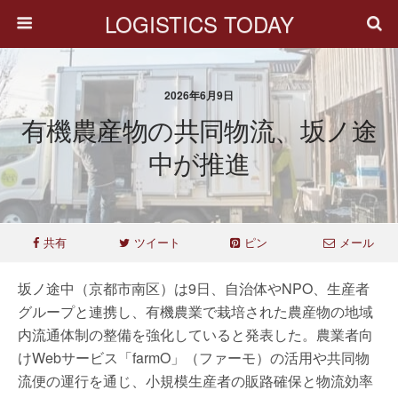
LOGISTICS TODAY
2026年6月9日
有機農産物の共同物流、坂ノ途
中が推進
共有
ツイート
ピン
メール
坂ノ途中（京都市南区）は9日、自治体やNPO、生産者
グループと連携し、有機農業で栽培された農産物の地域
内流通体制の整備を強化していると発表した。農業者向
けWebサービス「farmO」（ファーモ）の活用や共同物
流便の運行を通じ、小規模生産者の販路確保と物流効率