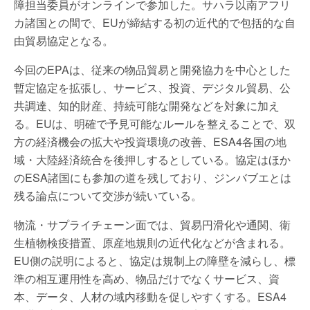
障担当委員がオンラインで参加した。サハラ以南アフリ
カ諸国との間で、EUが締結する初の近代的で包括的な自
由貿易協定となる。
今回のEPAは、従来の物品貿易と開発協力を中心とした
暫定協定を拡張し、サービス、投資、デジタル貿易、公
共調達、知的財産、持続可能な開発などを対象に加え
る。EUは、明確で予見可能なルールを整えることで、双
方の経済機会の拡大や投資環境の改善、ESA4各国の地
域・大陸経済統合を後押しするとしている。協定はほか
のESA諸国にも参加の道を残しており、ジンバブエとは
残る論点について交渉が続いている。
物流・サプライチェーン面では、貿易円滑化や通関、衛
生植物検疫措置、原産地規則の近代化などが含まれる。
EU側の説明によると、協定は規制上の障壁を減らし、標
準の相互運用性を高め、物品だけでなくサービス、資
本、データ、人材の域内移動を促しやすくする。ESA4