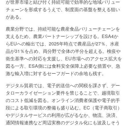
が世界市場と結び付く持続可能で効率的な地域バリュー
チェーンを形成するうえで、制度面の基盤を整える狙い
がある。
農業分野では、持続可能な農産食品バリューチェーンを
支えるため、農業パートナーシップを設ける。ESA4か
らEUへの輸出では、2025年時点で農産品が27％、水産
品が31％を占め、両分野で全体の半分を超える。検疫や
衛生基準への対応を支援し、EU市場へのアクセス拡大を
図る一方、ESA側には食料安全保障上必要な措置や、急
激な輸入増に対するセーフガードの余地も残す。
デジタル貿易では、電子的送信への関税を課さず、デー
タローカライゼーション要件を禁じることで、越境取引
のコスト低減を図る。オンライン消費者保護や電子的手
段による取引環境の整備も盛り込む。EC（電子商取引）
やデジタルサービスの利用が広がるなか、物流、決済、
通関情報連携など周辺実務のデジタル化にも波及しそう