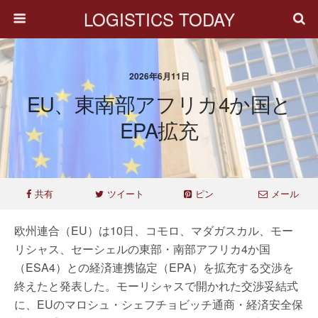
LOGISTICS TODAY
2026年6月11日
EU、東南部アフリカ4か国と
EPA拡充
共有
ツイート
ピン
メール
欧州連合（EU）は10日、コモロ、マダガスカル、モー
リシャス、セーシェルの東部・南部アフリカ4か国
（ESA4）との経済連携協定（EPA）を拡充する交渉を
終えたと発表した。モーリシャスで開かれた交渉妥結式
に、EUのマロシュ・シェフチョビッチ通商・経済安全保