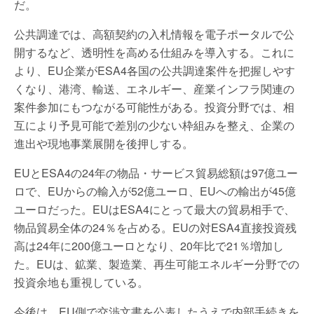
だ。
公共調達では、高額契約の入札情報を電子ポータルで公
開するなど、透明性を高める仕組みを導入する。これに
より、EU企業がESA4各国の公共調達案件を把握しやす
くなり、港湾、輸送、エネルギー、産業インフラ関連の
案件参加にもつながる可能性がある。投資分野では、相
互により予見可能で差別の少ない枠組みを整え、企業の
進出や現地事業展開を後押しする。
EUとESA4の24年の物品・サービス貿易総額は97億ユー
ロで、EUからの輸入が52億ユーロ、EUへの輸出が45億
ユーロだった。EUはESA4にとって最大の貿易相手で、
物品貿易全体の24％を占める。EUの対ESA4直接投資残
高は24年に200億ユーロとなり、20年比で21％増加し
た。EUは、鉱業、製造業、再生可能エネルギー分野での
投資余地も重視している。
今後は、EU側で交渉文書を公表したうえで内部手続きを