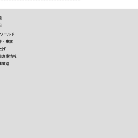
題
報
Pワールド
件・事故
上げ
着倉庫情報
速道路