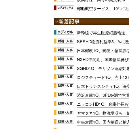
郵船航空サービス、10/1
新幹線で再生医療細胞輸送
SBSHD物流利益率3.1％
日本郵政1Q、郵便・物流赤
NXHD中間期、国際物流伸び
SGHD1Q、モリソン連結効
ロジスティード1Q、売上1
日本トランスシティ1Q、海
渋沢倉庫1Q、3PL好調で営
ニッコンHD1Q、倉庫伸長
ヤマタネ1Q、物流増収も一
中央倉庫1Q、国内輸送と輸