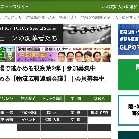
S TODAY｜国内最大の物流ニュースサイト
3PL, SCMなど国内外の最新の物流
、プレスリリース掲載のお申込み
物流セミナー情報の掲載申込み
広告に関する
場で確かめる視察第2弾｜参加募集中
める【物流広報連絡会議】｜会員募集中