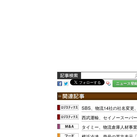
ニュース登
SBS、物流14社の社名変更
西武運輸、セイノースーパ
タイミー、物流倉庫人材事
横浜冷凍、商号の英文表示「Y