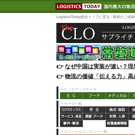
LOGISTIC
LogisticsToday総合トップに戻る
取材のご依頼
👉️
なぜ中国は実装が速い？現
👉️
物流の価値「伝える力」高
ピックアップテーマ
テーマ一覧
スペシャルコンテンツ一覧