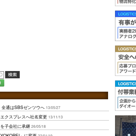
録
、全通はSBSゼンツウへ
13/05/27
ーエクスプレスへ社名変更
13/11/13
業を子会社に承継
26/05/18
OKOREI」に変更
22/01/19