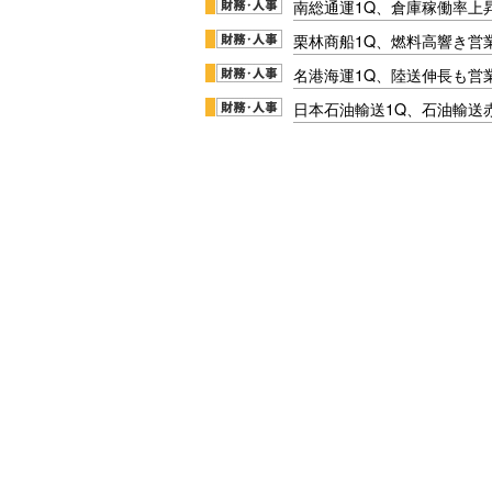
南総通運1Q、倉庫稼働率上
栗林商船1Q、燃料高響き営
名港海運1Q、陸送伸長も営業
日本石油輸送1Q、石油輸送