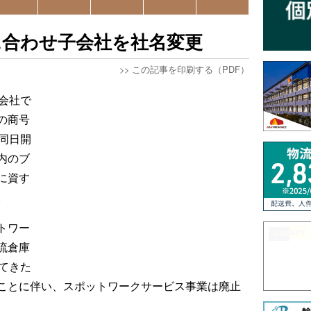
に合わせ子会社を社名変更
>>
この記事を印刷する（PDF）
会社で
の商号
同日開
内のブ
に資す
。
トワー
流倉庫
てきた
ことに伴い、スポットワークサービス事業は廃止