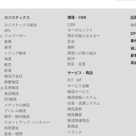
ロジスティクス
環境・CSR
話
ロジスティクス総合
CSR
短
モーダルシフト
3PL
D
フォワーダー
再生可能エネルギー
の
事
倉庫
安全
港湾
燃料
値
トラック輸送
環境への取り組み
新
海運
BCP
高
防災・災害
航空
鉄道
サービス・商品
物流子会社
ICT・IoT
静脈物流
サービス全般
災害物流
ンネ
物流サービス
食品物流
物流情報システム
EC物流
生産・流通システム
メディカル物流
物流資材
アパレル物流
物流機器
都市・館内物流
物流関連商品
スタートアップ･ベンチャー
新商品
利用運送
トラック
貿易・税関