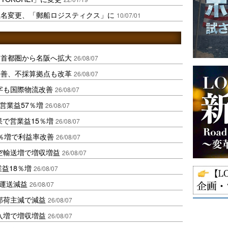
に社名変更、「郵船ロジスティクス」に
10/07/01
、首都圏から名阪へ拡大
26/08/07
に改善、不採算拠点も改革
26/08/07
字も国際物流改善
26/08/07
営業益57％増
26/08/07
果で営業益15％増
26/08/07
2％増で利益率改善
26/08/07
空輸送増で増収増益
26/08/07
業益18％増
26/08/07
も運送減益
26/08/07
部荷主減で減益
26/08/07
入増で増収増益
26/08/07