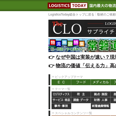
LOGISTIC
LogisticsToday総合トップに戻る
取材のご依頼
👉️
なぜ中国は実装が速い？現
👉️
物流の価値「伝える力」高
ピックアップテーマ
テーマ一覧
スペシャルコンテンツ一覧