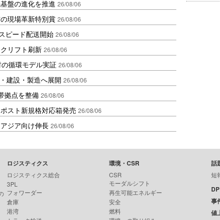
流基盤の進化を推進
26/08/06
賞の現場革新特別賞
26/08/06
しスピード配送開始
26/08/06
ークリフト刷新
26/08/06
材の循環モデル実証
26/08/06
物流・建設・製造へ展開
26/08/06
帯拠点を整備
26/08/06
クポスト新規格対応箱発売
26/08/06
・アジア向け伸長
26/08/06
ロジスティクス
環境・CSR
話
ロジスティクス総合
CSR
短
モーダルシフト
3PL
D
フォワーダー
再生可能エネルギー
の
事
倉庫
安全
港湾
燃料
値