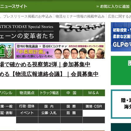
S TODAY｜国内最大の物流ニュースサイト
3PL, SCMなど国内外の最新の物流
、プレスリリース掲載のお申込み
物流セミナー情報の掲載申込み
広告に関する
場で確かめる視察第2弾｜参加募集中
める【物流広報連絡会議】｜会員募集中