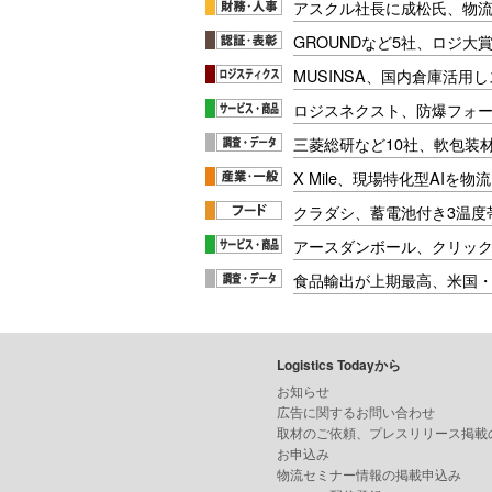
アスクル社長に成松氏、物
GROUNDなど5社、ロジ大
MUSINSA、国内倉庫活用
ロジスネクスト、防爆フォ
三菱総研など10社、軟包装
X Mile、現場特化型AIを
クラダシ、蓄電池付き3温度
アースダンボール、クリッ
食品輸出が上期最高、米国
Logistics Todayから
お知らせ
広告に関するお問い合わせ
取材のご依頼、プレスリリース掲載
お申込み
物流セミナー情報の掲載申込み