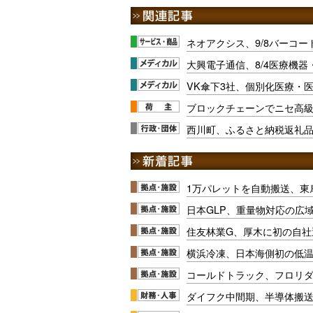
ネオアクシス、9/8バーコ
大興電子通信、8/4医療機
VK傘下3社、個別化医療・
ブロックチェーンでニセ高級
西川町、ふるさと納税返礼品
1万パレットを自動搬送、東
日本GLP、重量物対応の広
住友林業G、厚木に初の自社
横浜冷凍、日本海側初の低
コールドトラック、フロリ
ダイフク中間期、半導体搬