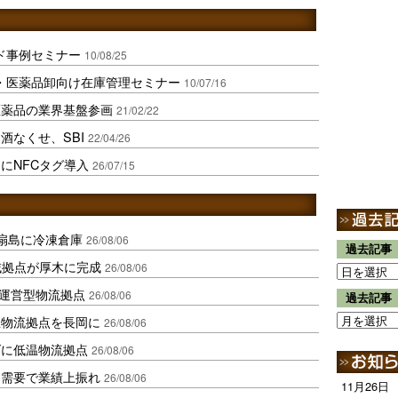
ード事例セミナー
10/08/25
器・医薬品卸向け在庫管理セミナー
10/07/16
医薬品の業界基盤参画
21/02/22
酒なくせ、SBI
22/04/26
にNFCタグ導入
26/07/15
扇島に冷凍倉庫
26/08/06
過去記事
域拠点が厚木に完成
26/08/06
運営型物流拠点
26/08/06
過去記事
温物流拠点を長岡に
26/08/06
ダに低温物流拠点
26/08/06
送需要で業績上振れ
26/08/06
11月26日