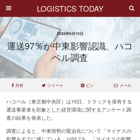
LOGISTICS TODAY
2026年6月15日
運送97％が中東影響認識、ハコ
ベル調査
共有
ツイート
ピン
メール
ハコベル（東京都中央区）は15日、トラックを保有する
運送事業者を対象とした経営環境に関するアンケート調
査の結果を発表した。
調査によると、中東情勢の緊迫化について「マイナスの
影響をすでに感じている」が55.7％、「マイナスの影響