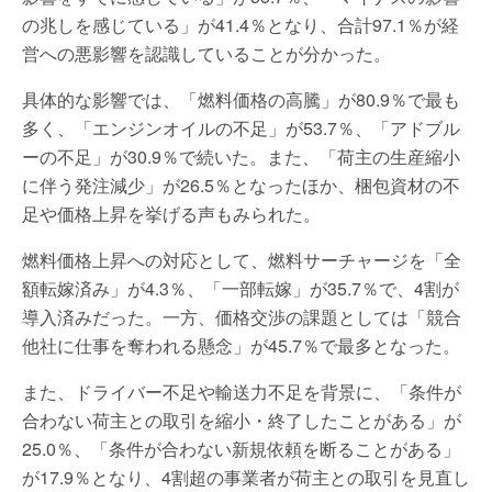
の兆しを感じている」が41.4％となり、合計97.1％が経
営への悪影響を認識していることが分かった。
具体的な影響では、「燃料価格の高騰」が80.9％で最も
多く、「エンジンオイルの不足」が53.7％、「アドブル
ーの不足」が30.9％で続いた。また、「荷主の生産縮小
に伴う発注減少」が26.5％となったほか、梱包資材の不
足や価格上昇を挙げる声もみられた。
燃料価格上昇への対応として、燃料サーチャージを「全
額転嫁済み」が4.3％、「一部転嫁」が35.7％で、4割が
導入済みだった。一方、価格交渉の課題としては「競合
他社に仕事を奪われる懸念」が45.7％で最多となった。
また、ドライバー不足や輸送力不足を背景に、「条件が
合わない荷主との取引を縮小・終了したことがある」が
25.0％、「条件が合わない新規依頼を断ることがある」
が17.9％となり、4割超の事業者が荷主との取引を見直し