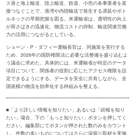
ス港と海上輸送、陸上輸送、鉄道、小売の各事業者を直
接つなぐことで、港湾や内陸輸送で発生する遅延やボト
ルネックの早期把握を図る。米運輸省は、透明性の向上
が荷さばきの迅速化、物流コストの抑制、輸送関連労働
力の活用につながるとしている。
ショーン・P・ダフィー運輸長官は、同施策を実行する
ため、2026年の国防権限法に必要な法整備を盛り込むよ
う議会に求めた。具体的には、米運輸省が特定のデータ
項目について、関係者の役割に応じたアクセス権限を設
定できるようにする。データを安全に共有しながら、全
国規模の物流を効率化する枠組みを整える。
■「より詳しい情報を知りたい」あるいは「続報を知り
たい」場合、下の「もっと知りたい」ボタンを押してく
ださい。編集部にてボタンが押された数のみをカウント
し、件数の多いものについてはさらに深掘り取材を実施