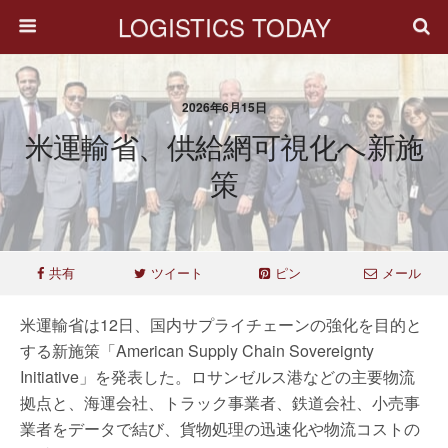
LOGISTICS TODAY
2026年6月15日
米運輸省、供給網可視化へ新施
策
共有
ツイート
ピン
メール
米運輸省は12日、国内サプライチェーンの強化を目的と
する新施策「American Supply Chain Sovereignty
Initiative」を発表した。ロサンゼルス港などの主要物流
拠点と、海運会社、トラック事業者、鉄道会社、小売事
業者をデータで結び、貨物処理の迅速化や物流コストの