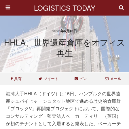
LOGISTICS TODAY
2026年6月16日
HHLA、世界遺産倉庫をオフィス
再生
共有
ツイート
ピン
メール
港湾大手HHLA（ドイツ）は15日、ハンブルクの世界遺
産シュパイヒャーシュタット地区で進める歴史的倉庫群
「ブロックV」再開発プロジェクトにおいて、国際的な
コンサルティング・監査法人ベーカーティリー（英国）
が初のテナントとして入居すると発表した。ベーカーテ