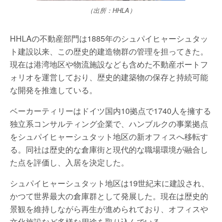
（出所：HHLA）
HHLAの不動産部門は1885年のシュパイヒャーシュタッ
ト建設以来、この歴史的建造物群の管理を担ってきた。
現在は港湾地区や物流施設なども含めた不動産ポートフ
ォリオを運営しており、歴史的建築物の保存と持続可能
な開発を推進している。
ベーカーティリーはドイツ国内10拠点で1740人を擁する
独立系コンサルティング企業で、ハンブルクの事業拠点
をシュパイヒャーシュタット地区の新オフィスへ移転す
る。同社は歴史的な倉庫街と現代的な職場環境が融合し
た点を評価し、入居を決定した。
シュパイヒャーシュタット地区は19世紀末に建設され、
かつて世界最大の倉庫群として発展した。現在は歴史的
景観を維持しながら再生が進められており、オフィスや
文化施設など多様な用途を取り込んでいる。