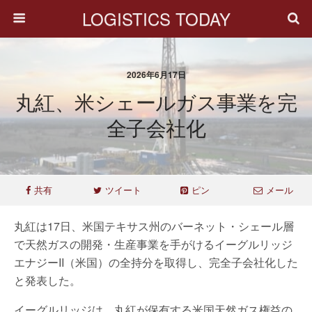
LOGISTICS TODAY
2026年6月17日
丸紅、米シェールガス事業を完
全子会社化
共有
ツイート
ピン
メール
丸紅は17日、米国テキサス州のバーネット・シェール層
で天然ガスの開発・生産事業を手がけるイーグルリッジ
エナジーII（米国）の全持分を取得し、完全子会社化した
と発表した。
イーグルリッジは、丸紅が保有する米国天然ガス権益の