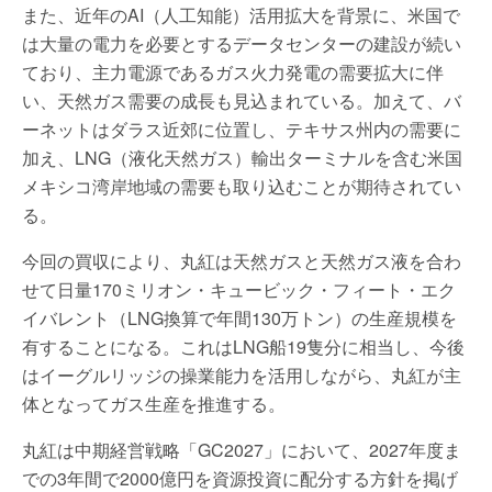
また、近年のAI（人工知能）活用拡大を背景に、米国で
は大量の電力を必要とするデータセンターの建設が続い
ており、主力電源であるガス火力発電の需要拡大に伴
い、天然ガス需要の成長も見込まれている。加えて、バ
ーネットはダラス近郊に位置し、テキサス州内の需要に
加え、LNG（液化天然ガス）輸出ターミナルを含む米国
メキシコ湾岸地域の需要も取り込むことが期待されてい
る。
今回の買収により、丸紅は天然ガスと天然ガス液を合わ
せて日量170ミリオン・キュービック・フィート・エク
イバレント（LNG換算で年間130万トン）の生産規模を
有することになる。これはLNG船19隻分に相当し、今後
はイーグルリッジの操業能力を活用しながら、丸紅が主
体となってガス生産を推進する。
丸紅は中期経営戦略「GC2027」において、2027年度ま
での3年間で2000億円を資源投資に配分する方針を掲げ